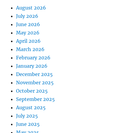
August 2026
July 2026
June 2026
May 2026
April 2026
March 2026
February 2026
January 2026
December 2025
November 2025
October 2025
September 2025
August 2025
July 2025
June 2025
May 2025