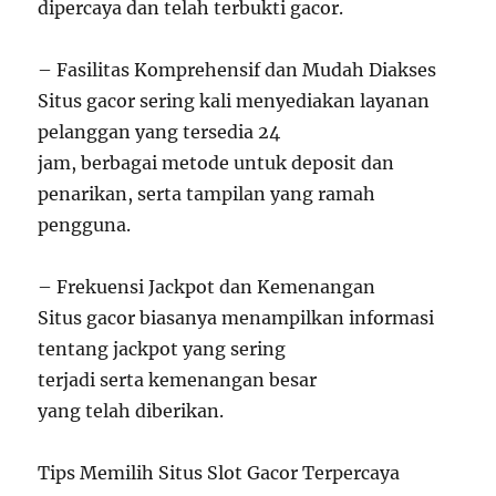
dipercaya dan telah terbukti gacor.
– Fasilitas Komprehensif dan Mudah Diakses
Situs gacor sering kali menyediakan layanan
pelanggan yang tersedia 24
jam, berbagai metode untuk deposit dan
penarikan, serta tampilan yang ramah
pengguna.
– Frekuensi Jackpot dan Kemenangan
Situs gacor biasanya menampilkan informasi
tentang jackpot yang sering
terjadi serta kemenangan besar
yang telah diberikan.
Tips Memilih Situs Slot Gacor Terpercaya