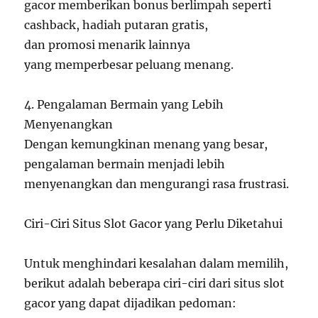
gacor memberikan bonus berlimpah seperti
cashback, hadiah putaran gratis,
dan promosi menarik lainnya
yang memperbesar peluang menang.
4. Pengalaman Bermain yang Lebih
Menyenangkan
Dengan kemungkinan menang yang besar,
pengalaman bermain menjadi lebih
menyenangkan dan mengurangi rasa frustrasi.
Ciri-Ciri Situs Slot Gacor yang Perlu Diketahui
Untuk menghindari kesalahan dalam memilih,
berikut adalah beberapa ciri-ciri dari situs slot
gacor yang dapat dijadikan pedoman: