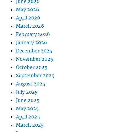
June 2026
May 2026
April 2026
March 2026
February 2026
January 2026
December 2025
November 2025
October 2025
September 2025
August 2025
July 2025
June 2025
May 2025
April 2025
March 2025