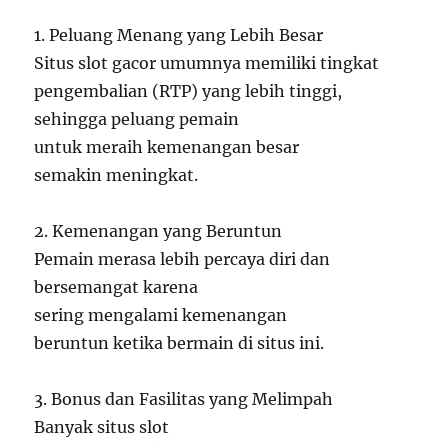
1. Peluang Menang yang Lebih Besar
Situs slot gacor umumnya memiliki tingkat
pengembalian (RTP) yang lebih tinggi,
sehingga peluang pemain
untuk meraih kemenangan besar
semakin meningkat.
2. Kemenangan yang Beruntun
Pemain merasa lebih percaya diri dan
bersemangat karena
sering mengalami kemenangan
beruntun ketika bermain di situs ini.
3. Bonus dan Fasilitas yang Melimpah
Banyak situs slot