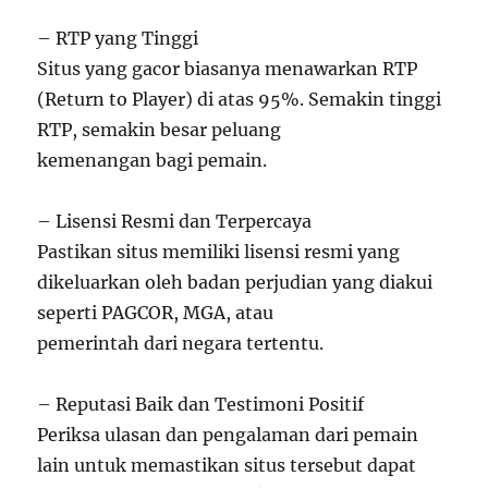
– RTP yang Tinggi
Situs yang gacor biasanya menawarkan RTP
(Return to Player) di atas 95%. Semakin tinggi
RTP, semakin besar peluang
kemenangan bagi pemain.
– Lisensi Resmi dan Terpercaya
Pastikan situs memiliki lisensi resmi yang
dikeluarkan oleh badan perjudian yang diakui
seperti PAGCOR, MGA, atau
pemerintah dari negara tertentu.
– Reputasi Baik dan Testimoni Positif
Periksa ulasan dan pengalaman dari pemain
lain untuk memastikan situs tersebut dapat