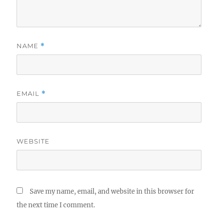
NAME
*
EMAIL
*
WEBSITE
Save my name, email, and website in this browser for
the next time I comment.