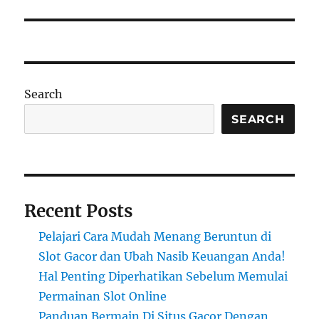
Search
SEARCH
Recent Posts
Pelajari Cara Mudah Menang Beruntun di
Slot Gacor dan Ubah Nasib Keuangan Anda!
Hal Penting Diperhatikan Sebelum Memulai
Permainan Slot Online
Panduan Bermain Di Situs Gacor Dengan