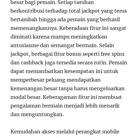
besar bagi pemain. Setiap taruhan
berkontribusi terhadap total jackpot yang terus
bertambah hingga ada pemain yang berhasil
memenangkannya. Keberadaan fitur ini sangat
diminati karena mampu meningkatkan
antusiasme dan semangat bermain. Selain
jackpot, berbagai fitur bonus seperti free spins
dan cashback juga tersedia secara rutin. Pemain
dapat memanfaatkan kesempatan ini untuk
memperbesar peluang mendapatkan
kemenangan besar tanpa harus mengeluarkan
modal besar. Keberagaman fitur ini membuat
pengalaman bermain menjadi lebih menarik
dan menguntungkan.
Kemudahan akses melalui perangkat mobile