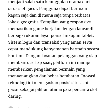
menjadi salah satu keunggulan utama dari
situs slot gacor. Pengguna dapat bermain
kapan saja dan di mana saja tanpa terbatas
lokasi geografis. Tampilan yang responsive
memastikan game berjalan dengan lancar di
berbagai ukuran layar ponsel maupun tablet.
Sistem login dan transaksi yang aman serta
cepat mendukung kenyamanan bermain secara
kontinu. Dengan layanan pelanggan yang siap
membantu setiap saat, platform ini mampu
memberikan pengalaman bermain yang
menyenangkan dan bebas hambatan. Inovasi
teknologi ini menegaskan posisi situs slot
gacor sebagai pilihan utama para pencinta slot
daring.