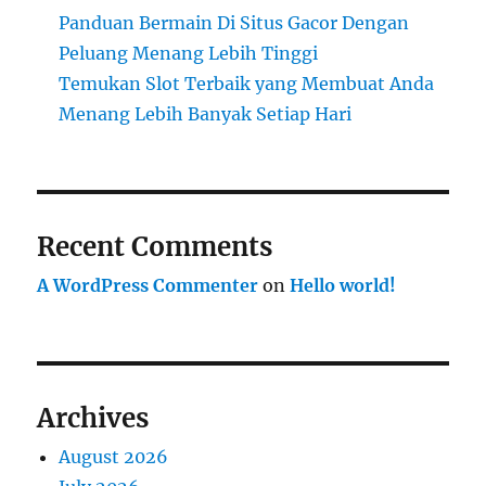
Panduan Bermain Di Situs Gacor Dengan
Peluang Menang Lebih Tinggi
Temukan Slot Terbaik yang Membuat Anda
Menang Lebih Banyak Setiap Hari
Recent Comments
A WordPress Commenter
on
Hello world!
Archives
August 2026