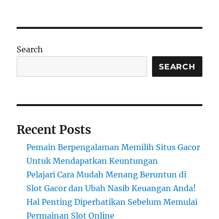
Search
SEARCH
Recent Posts
Pemain Berpengalaman Memilih Situs Gacor
Untuk Mendapatkan Keuntungan
Pelajari Cara Mudah Menang Beruntun di
Slot Gacor dan Ubah Nasib Keuangan Anda!
Hal Penting Diperhatikan Sebelum Memulai
Permainan Slot Online