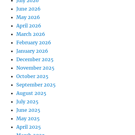
July 2026
June 2026
May 2026
April 2026
March 2026
February 2026
January 2026
December 2025
November 2025
October 2025
September 2025
August 2025
July 2025
June 2025
May 2025
April 2025