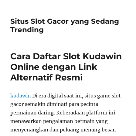
Situs Slot Gacor yang Sedang
Trending
Cara Daftar Slot Kudawin
Online dengan Link
Alternatif Resmi
kudawin
Di era digital saat ini, situs game slot
gacor semakin diminati para pecinta
permainan daring. Keberadaan platform ini
menawarkan pengalaman bermain yang
menyenangkan dan peluang menang besar.