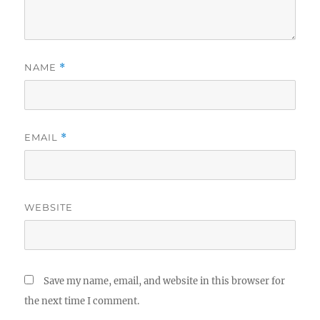
NAME
*
EMAIL
*
WEBSITE
Save my name, email, and website in this browser for
the next time I comment.