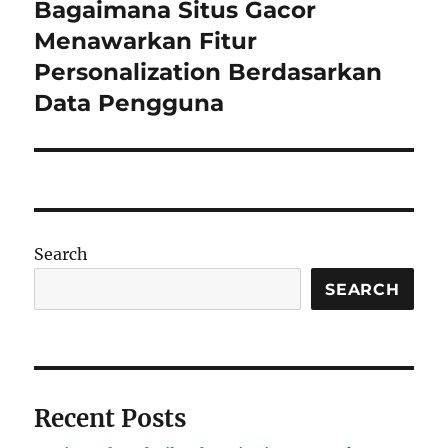
Bagaimana Situs Gacor
Next
post:
Menawarkan Fitur
Personalization Berdasarkan
Data Pengguna
Search
SEARCH
Recent Posts