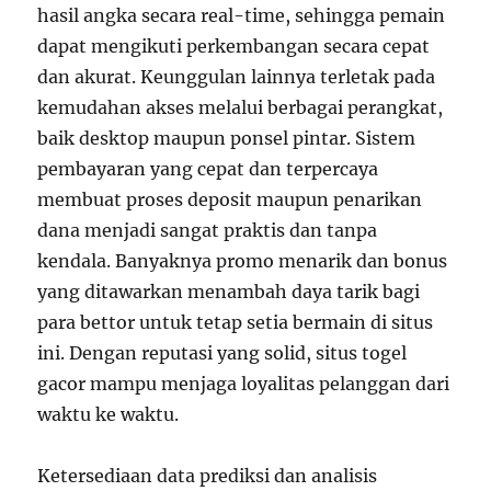
hasil angka secara real-time, sehingga pemain
dapat mengikuti perkembangan secara cepat
dan akurat. Keunggulan lainnya terletak pada
kemudahan akses melalui berbagai perangkat,
baik desktop maupun ponsel pintar. Sistem
pembayaran yang cepat dan terpercaya
membuat proses deposit maupun penarikan
dana menjadi sangat praktis dan tanpa
kendala. Banyaknya promo menarik dan bonus
yang ditawarkan menambah daya tarik bagi
para bettor untuk tetap setia bermain di situs
ini. Dengan reputasi yang solid, situs togel
gacor mampu menjaga loyalitas pelanggan dari
waktu ke waktu.
Ketersediaan data prediksi dan analisis