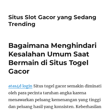
Situs Slot Gacor yang Sedang
Trending
Bagaimana Menghindari
Kesalahan Umum Saat
Bermain di Situs Togel
Gacor
atas4d login
Situs togel gacor semakin diminati
oleh para pecinta taruhan angka karena
menawarkan peluang kemenangan yang tinggi
dan peluang hasil yang konsisten. Keberhasilan