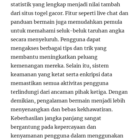
statistik yang lengkap menjadi nilai tambah
dari situs togel gacor. Fitur seperti live chat dan
panduan bermain juga memudahkan pemula
untuk memahami seluk-beluk taruhan angka
secara menyeluruh. Pengguna dapat
mengakses berbagai tips dan trik yang
membantu meningkatkan peluang
kemenangan mereka. Selain itu, sistem
keamanan yang ketat serta enkripsi data
memastikan semua aktivitas pengguna
terlindungi dari ancaman pihak ketiga. Dengan
demikian, pengalaman bermain menjadi lebih
menyenangkan dan bebas kekhawatiran.
Keberhasilan jangka panjang sangat
bergantung pada kepercayaan dan
kenyamanan pengguna dalam menggunakan