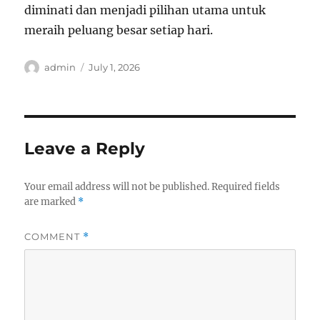
diminati dan menjadi pilihan utama untuk
meraih peluang besar setiap hari.
Author
Posted
admin
July 1, 2026
on
Leave a Reply
Your email address will not be published.
Required fields
are marked
*
COMMENT
*