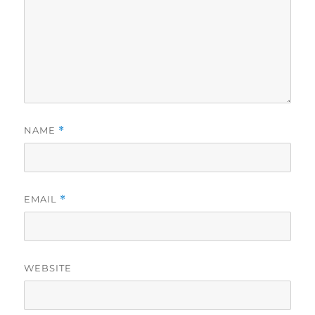
NAME
*
EMAIL
*
WEBSITE