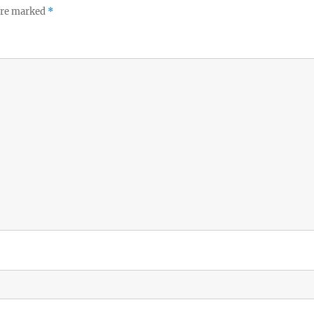
 are marked
*