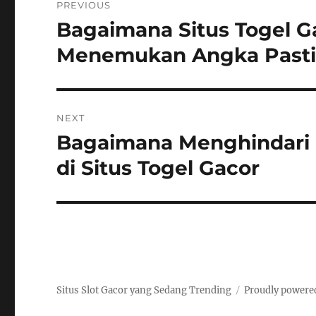
PREVIOUS
navigation
Bagaimana Situs Togel 
Previous
post:
Menemukan Angka Past
NEXT
Bagaimana Menghindari
Next
post:
di Situs Togel Gacor
Situs Slot Gacor yang Sedang Trending
Proudly powere