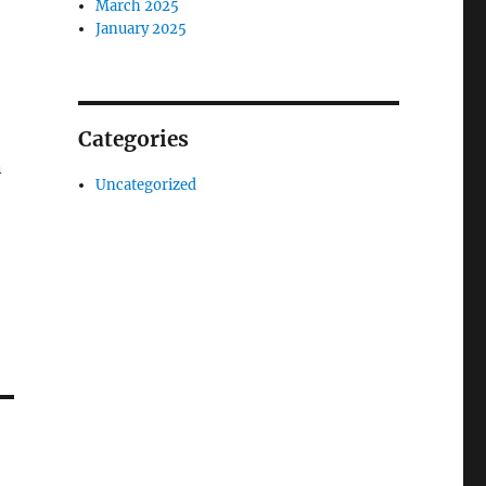
March 2025
January 2025
Categories
n
Uncategorized