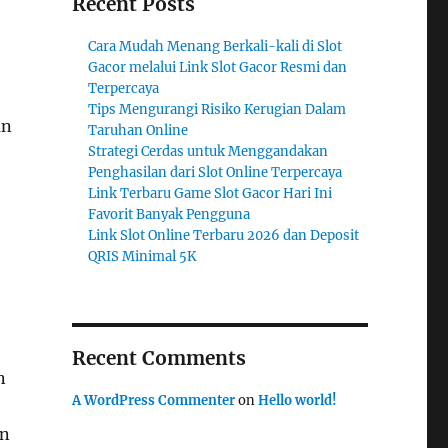
Recent Posts
Cara Mudah Menang Berkali-kali di Slot
Gacor melalui Link Slot Gacor Resmi dan
Terpercaya
Tips Mengurangi Risiko Kerugian Dalam
an
Taruhan Online
Strategi Cerdas untuk Menggandakan
Penghasilan dari Slot Online Terpercaya
Link Terbaru Game Slot Gacor Hari Ini
Favorit Banyak Pengguna
Link Slot Online Terbaru 2026 dan Deposit
QRIS Minimal 5K
Recent Comments
n
A WordPress Commenter
on
Hello world!
an