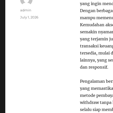
yang ingin men
Author
admin
Dengan berbagai 
Posted
July 1, 2026
mampu memenuhi
on
Kemudahan akse
semakin nyaman
yang terjamin ju
transaksi keua
tersedia, mulai 
lainnya, yang s
dan responsif.
Pengalaman berm
yang memastikan
metode pembaya
withdraw tanpa 
selalu siap mem