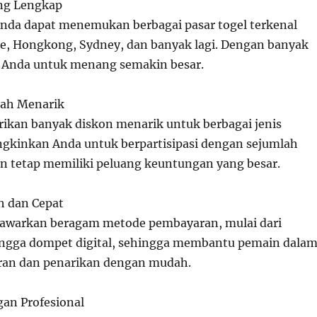
ing Lengkap
nda dapat menemukan berbagai pasar togel terkenal
re, Hongkong, Sydney, dan banyak lagi. Dengan banyak
g Anda untuk menang semakin besar.
iah Menarik
rikan banyak diskon menarik untuk berbagai jenis
gkinkan Anda untuk berpartisipasi dengan sejumlah
n tetap memiliki peluang keuntungan yang besar.
h dan Cepat
warkan beragam metode pembayaran, mulai dari
ingga dompet digital, sehingga membantu pemain dala
ran dan penarikan dengan mudah.
an Profesional