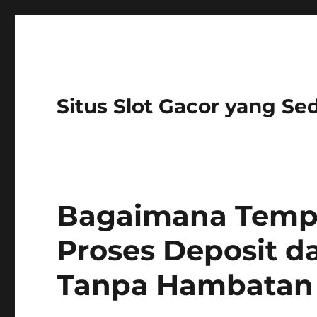
Situs Slot Gacor yang S
Bagaimana Temp
Proses Deposit d
Tanpa Hambatan