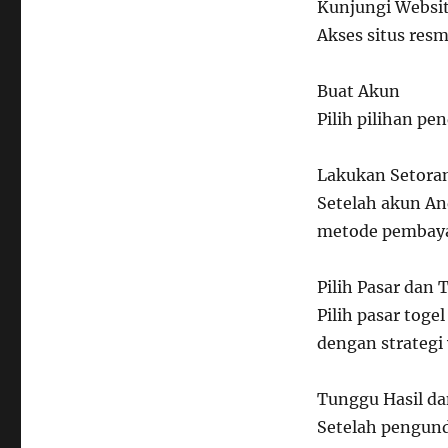
Kunjungi Websi
Akses situs res
Buat Akun
Pilih pilihan pe
Lakukan Setora
Setelah akun An
metode pembayar
Pilih Pasar dan
Pilih pasar tog
dengan strategi
Tunggu Hasil d
Setelah pengund