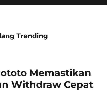
edang Trending
ototo Memastikan
an Withdraw Cepat