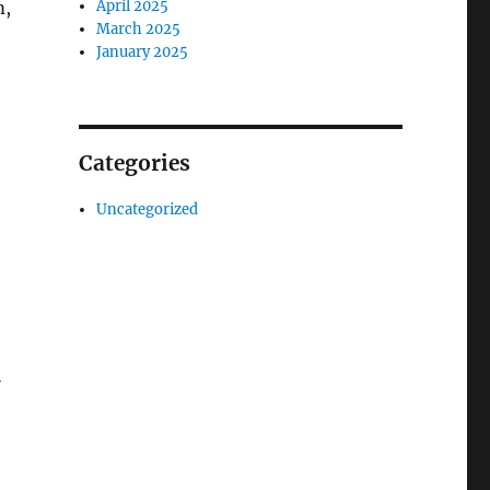
m,
April 2025
March 2025
January 2025
Categories
Uncategorized
i