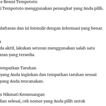
te Resmi Tempototo
mi Tempototo menggunakan perangkat yang Anda pilih.
ndaftaran dan isi formulir dengan informasi yang benar.
n
da aktif, lakukan setoran menggunakan salah satu
an yang tersedia.
 Tempatkan Taruhan
el yang Anda inginkan dan tempatkan taruhan sesuai
 yang Anda rencanakan.
an Nikmati Kemenangan
ian selesai, cek nomor yang Anda pilih untuk