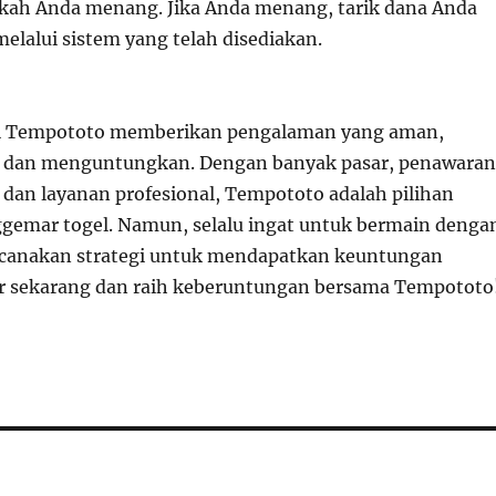
kah Anda menang. Jika Anda menang, tarik dana Anda
lalui sistem yang telah disediakan.
di Tempototo memberikan pengalaman yang aman,
dan menguntungkan. Dengan banyak pasar, penawaran
 dan layanan profesional, Tempototo adalah pilihan
gemar togel. Namun, selalu ingat untuk bermain denga
ncanakan strategi untuk mendapatkan keuntungan
r sekarang dan raih keberuntungan bersama Tempototo!