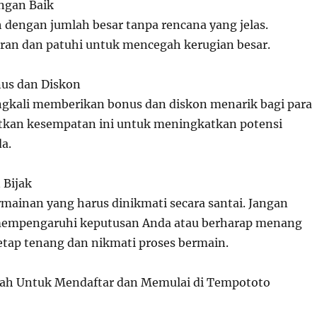
ngan Baik
h dengan jumlah besar tanpa rencana yang jelas.
an dan patuhi untuk mencegah kerugian besar.
us dan Diskon
gkali memberikan bonus dan diskon menarik bagi para
tkan kesempatan ini untuk meningkatkan potensi
a.
 Bijak
rmainan yang harus dinikmati secara santai. Jangan
mempengaruhi keputusan Anda atau berharap menang
etap tenang dan nikmati proses bermain.
h Untuk Mendaftar dan Memulai di Tempototo