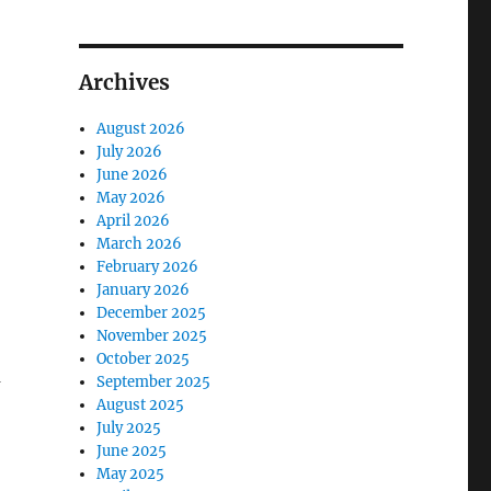
Archives
August 2026
July 2026
June 2026
May 2026
April 2026
March 2026
February 2026
January 2026
December 2025
November 2025
October 2025
m
September 2025
August 2025
July 2025
June 2025
May 2025