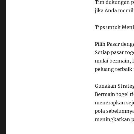
Tim dukungan pe
jika Anda memil
Tips untuk Men
Pilih Pasar den
Setiap pasar tog
mulai bermain, 
peluang terbaik
Gunakan Strate
Bermain togel t
menerapkan seju
pola sebelumny
meningkatkan p