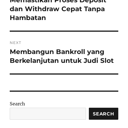
Memastikan Proses Deposit
dan Withdraw Cepat Tanpa
Hambatan
NEXT
Membangun Bankroll yang
Next
post:
Berkelanjutan untuk Judi Slot
Search
SEARCH