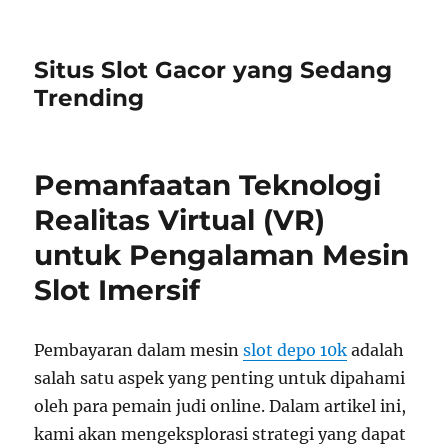
Situs Slot Gacor yang Sedang
Trending
Pemanfaatan Teknologi
Realitas Virtual (VR)
untuk Pengalaman Mesin
Slot Imersif
Pembayaran dalam mesin
slot depo 10k
adalah
salah satu aspek yang penting untuk dipahami
oleh para pemain judi online. Dalam artikel ini,
kami akan mengeksplorasi strategi yang dapat