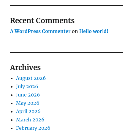
Recent Comments
A WordPress Commenter
on
Hello world!
Archives
August 2026
July 2026
June 2026
May 2026
April 2026
March 2026
February 2026