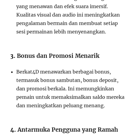
yang menawan dan efek suara imersif.
Kualitas visual dan audio ini meningkatkan
pengalaman bermain dan membuat setiap
sesi permainan lebih menyenangkan.
3.
Bonus dan Promosi Menarik
Berkat4D menawarkan berbagai bonus,
termasuk bonus sambutan, bonus deposit,
dan promosi berkala. Ini memungkinkan
pemain untuk memaksimalkan saldo mereka
dan meningkatkan peluang menang.
4.
Antarmuka Pengguna yang Ramah