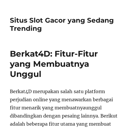
Situs Slot Gacor yang Sedang
Trending
Berkat4D: Fitur-Fitur
yang Membuatnya
Unggul
Berkat4D merupakan salah satu platform
perjudian online yang menawarkan berbagai
fitur menarik yang membuatnyaunggul
dibandingkan dengan pesaing lainnya. Berikut
adalah beberapa fitur utama yang membuat