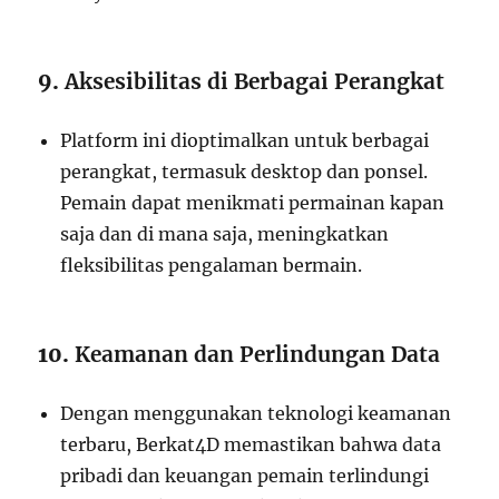
9.
Aksesibilitas di Berbagai Perangkat
Platform ini dioptimalkan untuk berbagai
perangkat, termasuk desktop dan ponsel.
Pemain dapat menikmati permainan kapan
saja dan di mana saja, meningkatkan
fleksibilitas pengalaman bermain.
10.
Keamanan dan Perlindungan Data
Dengan menggunakan teknologi keamanan
terbaru, Berkat4D memastikan bahwa data
pribadi dan keuangan pemain terlindungi