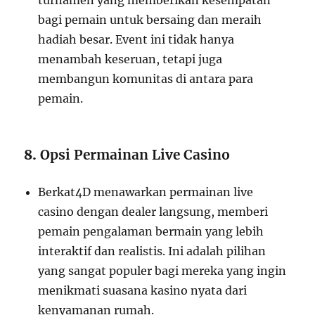
turnamen yang memberikan kesempatan
bagi pemain untuk bersaing dan meraih
hadiah besar. Event ini tidak hanya
menambah keseruan, tetapi juga
membangun komunitas di antara para
pemain.
8.
Opsi Permainan Live Casino
Berkat4D menawarkan permainan live
casino dengan dealer langsung, memberi
pemain pengalaman bermain yang lebih
interaktif dan realistis. Ini adalah pilihan
yang sangat populer bagi mereka yang ingin
menikmati suasana kasino nyata dari
kenyamanan rumah.