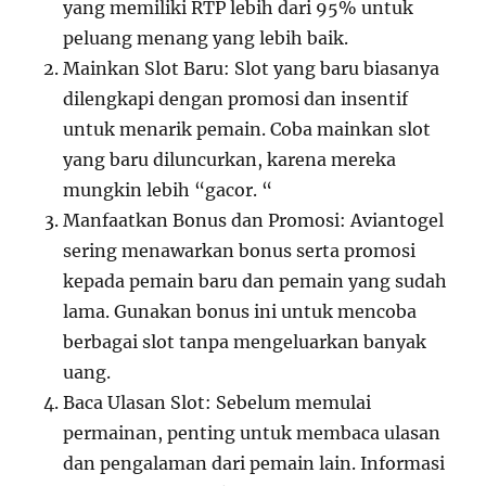
yang memiliki RTP lebih dari 95% untuk
peluang menang yang lebih baik.
Mainkan Slot Baru: Slot yang baru biasanya
dilengkapi dengan promosi dan insentif
untuk menarik pemain. Coba mainkan slot
yang baru diluncurkan, karena mereka
mungkin lebih “gacor. “
Manfaatkan Bonus dan Promosi: Aviantogel
sering menawarkan bonus serta promosi
kepada pemain baru dan pemain yang sudah
lama. Gunakan bonus ini untuk mencoba
berbagai slot tanpa mengeluarkan banyak
uang.
Baca Ulasan Slot: Sebelum memulai
permainan, penting untuk membaca ulasan
dan pengalaman dari pemain lain. Informasi