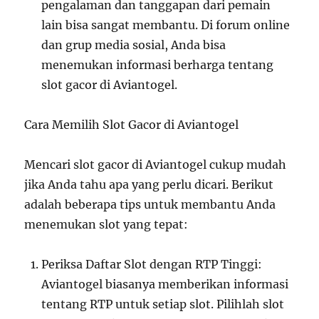
pengalaman dan tanggapan dari pemain
lain bisa sangat membantu. Di forum online
dan grup media sosial, Anda bisa
menemukan informasi berharga tentang
slot gacor di Aviantogel.
Cara Memilih Slot Gacor di Aviantogel
Mencari slot gacor di Aviantogel cukup mudah
jika Anda tahu apa yang perlu dicari. Berikut
adalah beberapa tips untuk membantu Anda
menemukan slot yang tepat:
Periksa Daftar Slot dengan RTP Tinggi:
Aviantogel biasanya memberikan informasi
tentang RTP untuk setiap slot. Pilihlah slot