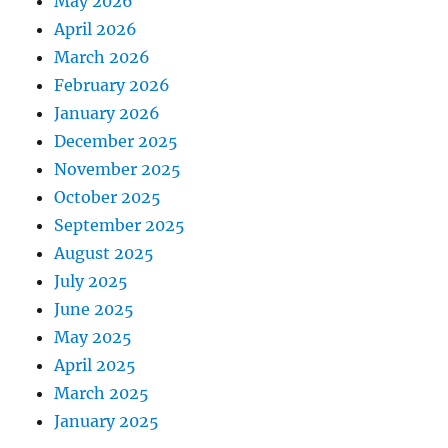
May 2026
April 2026
March 2026
February 2026
January 2026
December 2025
November 2025
October 2025
September 2025
August 2025
July 2025
June 2025
May 2025
April 2025
March 2025
January 2025