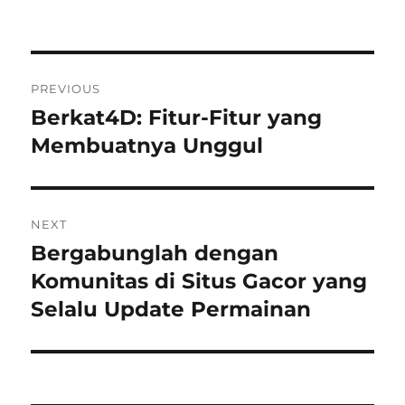
Post
PREVIOUS
navigation
Berkat4D: Fitur-Fitur yang
Previous
post:
Membuatnya Unggul
NEXT
Bergabunglah dengan
Next
post:
Komunitas di Situs Gacor yang
Selalu Update Permainan