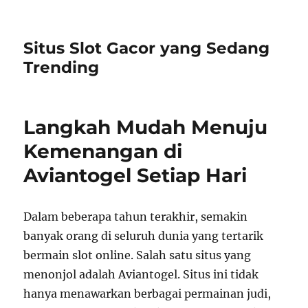
Situs Slot Gacor yang Sedang
Trending
Langkah Mudah Menuju
Kemenangan di
Aviantogel Setiap Hari
Dalam beberapa tahun terakhir, semakin
banyak orang di seluruh dunia yang tertarik
bermain slot online. Salah satu situs yang
menonjol adalah Aviantogel. Situs ini tidak
hanya menawarkan berbagai permainan judi,