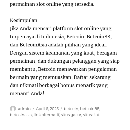
permainan slot online yang tersedia.
Kesimpulan
Jika Anda mencari platform slot online yang
terpercaya di Indonesia, Betcoin, Betcoin88,
dan BetcoinAsia adalah pilihan yang ideal.
Dengan sistem keamanan yang kuat, beragam
permainan, dan dukungan pelanggan yang siap
membantu, Betcoin menawarkan pengalaman
bermain yang memuaskan. Daftar sekarang
dan nikmati berbagai bonus menarik yang
menanti Anda!.
Author
Posted
Tags
admin
April 6, 2025
betcoin
,
betcoin88
,
on
betcoinasia
,
link alternatif
,
situs gacor
,
situs slot