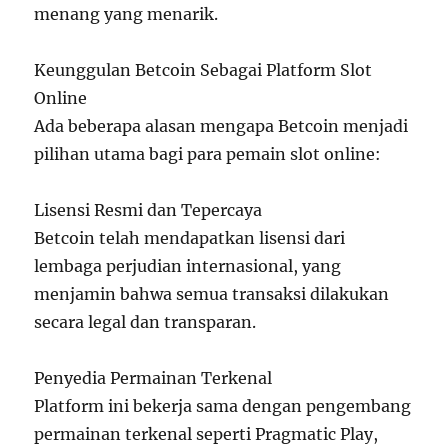
menang yang menarik.
Keunggulan Betcoin Sebagai Platform Slot
Online
Ada beberapa alasan mengapa Betcoin menjadi
pilihan utama bagi para pemain slot online:
Lisensi Resmi dan Tepercaya
Betcoin telah mendapatkan lisensi dari
lembaga perjudian internasional, yang
menjamin bahwa semua transaksi dilakukan
secara legal dan transparan.
Penyedia Permainan Terkenal
Platform ini bekerja sama dengan pengembang
permainan terkenal seperti Pragmatic Play,