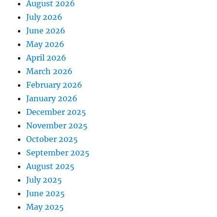
August 2026
July 2026
June 2026
May 2026
April 2026
March 2026
February 2026
January 2026
December 2025
November 2025
October 2025
September 2025
August 2025
July 2025
June 2025
May 2025