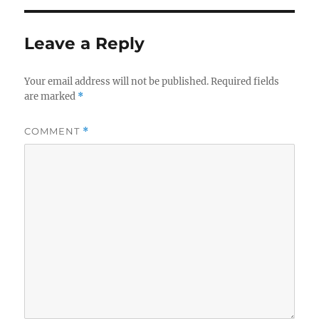
Leave a Reply
Your email address will not be published.
Required fields
are marked
*
COMMENT
*