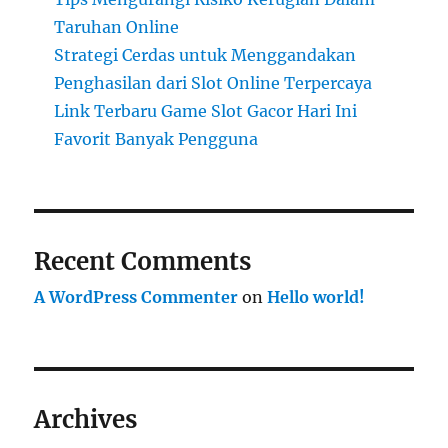
Taruhan Online
Strategi Cerdas untuk Menggandakan
Penghasilan dari Slot Online Terpercaya
Link Terbaru Game Slot Gacor Hari Ini
Favorit Banyak Pengguna
Recent Comments
A WordPress Commenter
on
Hello world!
Archives