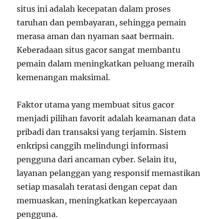
situs ini adalah kecepatan dalam proses
taruhan dan pembayaran, sehingga pemain
merasa aman dan nyaman saat bermain.
Keberadaan situs gacor sangat membantu
pemain dalam meningkatkan peluang meraih
kemenangan maksimal.
Faktor utama yang membuat situs gacor
menjadi pilihan favorit adalah keamanan data
pribadi dan transaksi yang terjamin. Sistem
enkripsi canggih melindungi informasi
pengguna dari ancaman cyber. Selain itu,
layanan pelanggan yang responsif memastikan
setiap masalah teratasi dengan cepat dan
memuaskan, meningkatkan kepercayaan
pengguna.