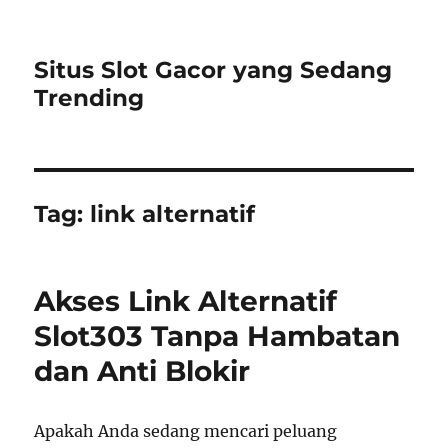
Situs Slot Gacor yang Sedang
Trending
Tag:
link alternatif
Akses Link Alternatif
Slot303 Tanpa Hambatan
dan Anti Blokir
Apakah Anda sedang mencari peluang