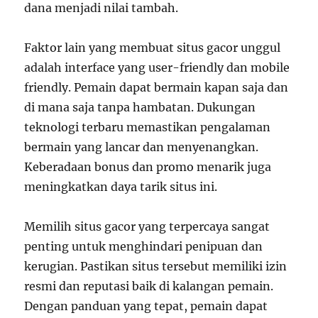
dana menjadi nilai tambah.
Faktor lain yang membuat situs gacor unggul
adalah interface yang user-friendly dan mobile
friendly. Pemain dapat bermain kapan saja dan
di mana saja tanpa hambatan. Dukungan
teknologi terbaru memastikan pengalaman
bermain yang lancar dan menyenangkan.
Keberadaan bonus dan promo menarik juga
meningkatkan daya tarik situs ini.
Memilih situs gacor yang terpercaya sangat
penting untuk menghindari penipuan dan
kerugian. Pastikan situs tersebut memiliki izin
resmi dan reputasi baik di kalangan pemain.
Dengan panduan yang tepat, pemain dapat