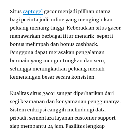
Situs
captogel
gacor menjadi pilihan utama
bagi pecinta judi online yang menginginkan
peluang menang tinggi. Keberadaan situs gacor
menawarkan berbagai fitur menarik, seperti
bonus melimpah dan bonus cashback.
Pengguna dapat merasakan pengalaman
bermain yang menguntungkan dan seru,
sehingga meningkatkan peluang meraih
kemenangan besar secara konsisten.
Kualitas situs gacor sangat diperhatikan dari
segi keamanan dan kenyamanan penggunanya.
Sistem enkripsi canggih melindungi data
pribadi, sementara layanan customer support
siap membantu 24 jam. Fasilitas lengkap