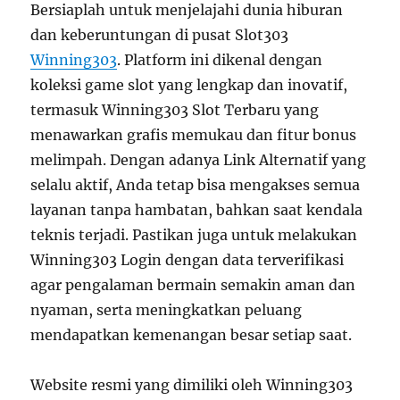
Bersiaplah untuk menjelajahi dunia hiburan
dan keberuntungan di pusat Slot303
Winning303
. Platform ini dikenal dengan
koleksi game slot yang lengkap dan inovatif,
termasuk Winning303 Slot Terbaru yang
menawarkan grafis memukau dan fitur bonus
melimpah. Dengan adanya Link Alternatif yang
selalu aktif, Anda tetap bisa mengakses semua
layanan tanpa hambatan, bahkan saat kendala
teknis terjadi. Pastikan juga untuk melakukan
Winning303 Login dengan data terverifikasi
agar pengalaman bermain semakin aman dan
nyaman, serta meningkatkan peluang
mendapatkan kemenangan besar setiap saat.
Website resmi yang dimiliki oleh Winning303