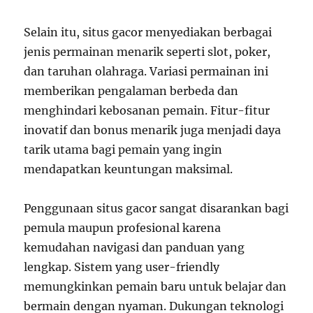
Selain itu, situs gacor menyediakan berbagai
jenis permainan menarik seperti slot, poker,
dan taruhan olahraga. Variasi permainan ini
memberikan pengalaman berbeda dan
menghindari kebosanan pemain. Fitur-fitur
inovatif dan bonus menarik juga menjadi daya
tarik utama bagi pemain yang ingin
mendapatkan keuntungan maksimal.
Penggunaan situs gacor sangat disarankan bagi
pemula maupun profesional karena
kemudahan navigasi dan panduan yang
lengkap. Sistem yang user-friendly
memungkinkan pemain baru untuk belajar dan
bermain dengan nyaman. Dukungan teknologi