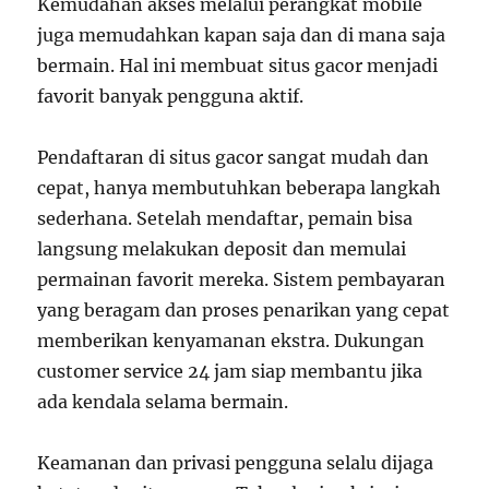
Kemudahan akses melalui perangkat mobile
juga memudahkan kapan saja dan di mana saja
bermain. Hal ini membuat situs gacor menjadi
favorit banyak pengguna aktif.
Pendaftaran di situs gacor sangat mudah dan
cepat, hanya membutuhkan beberapa langkah
sederhana. Setelah mendaftar, pemain bisa
langsung melakukan deposit dan memulai
permainan favorit mereka. Sistem pembayaran
yang beragam dan proses penarikan yang cepat
memberikan kenyamanan ekstra. Dukungan
customer service 24 jam siap membantu jika
ada kendala selama bermain.
Keamanan dan privasi pengguna selalu dijaga