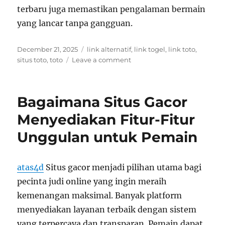
terbaru juga memastikan pengalaman bermain
yang lancar tanpa gangguan.
Posted
Tags
December 21, 2025
link alternatif
,
link togel
,
link toto
,
on
on
situs toto
,
toto
Leave a comment
Keuntungan
Bermain
di
Bagaimana Situs Gacor
Situs
Gacor
Menyediakan Fitur-Fitur
yang
Unggulan untuk Pemain
Memiliki
Reputasi
Internasional
atas4d
Situs gacor menjadi pilihan utama bagi
pecinta judi online yang ingin meraih
kemenangan maksimal. Banyak platform
menyediakan layanan terbaik dengan sistem
yang terpercaya dan transparan. Pemain dapat