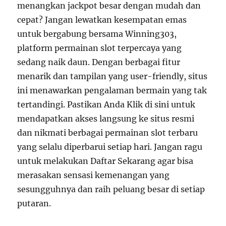
menangkan jackpot besar dengan mudah dan
cepat? Jangan lewatkan kesempatan emas
untuk bergabung bersama Winning303,
platform permainan slot terpercaya yang
sedang naik daun. Dengan berbagai fitur
menarik dan tampilan yang user-friendly, situs
ini menawarkan pengalaman bermain yang tak
tertandingi. Pastikan Anda Klik di sini untuk
mendapatkan akses langsung ke situs resmi
dan nikmati berbagai permainan slot terbaru
yang selalu diperbarui setiap hari. Jangan ragu
untuk melakukan Daftar Sekarang agar bisa
merasakan sensasi kemenangan yang
sesungguhnya dan raih peluang besar di setiap
putaran.