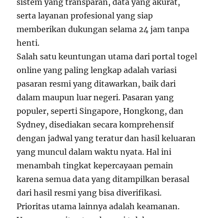
sistem yang transparan, data yang akurat,
serta layanan profesional yang siap
memberikan dukungan selama 24 jam tanpa
henti.
Salah satu keuntungan utama dari portal togel
online yang paling lengkap adalah variasi
pasaran resmi yang ditawarkan, baik dari
dalam maupun luar negeri. Pasaran yang
populer, seperti Singapore, Hongkong, dan
Sydney, disediakan secara komprehensif
dengan jadwal yang teratur dan hasil keluaran
yang muncul dalam waktu nyata. Hal ini
menambah tingkat kepercayaan pemain
karena semua data yang ditampilkan berasal
dari hasil resmi yang bisa diverifikasi.
Prioritas utama lainnya adalah keamanan.