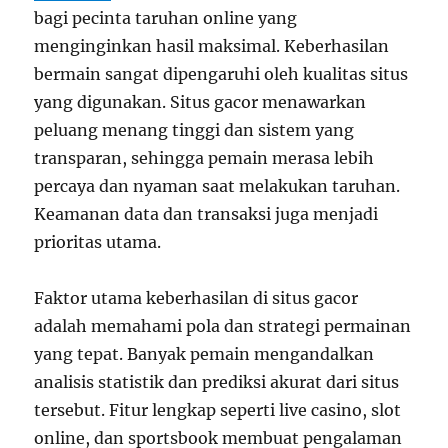
bagi pecinta taruhan online yang
menginginkan hasil maksimal. Keberhasilan
bermain sangat dipengaruhi oleh kualitas situs
yang digunakan. Situs gacor menawarkan
peluang menang tinggi dan sistem yang
transparan, sehingga pemain merasa lebih
percaya dan nyaman saat melakukan taruhan.
Keamanan data dan transaksi juga menjadi
prioritas utama.
Faktor utama keberhasilan di situs gacor
adalah memahami pola dan strategi permainan
yang tepat. Banyak pemain mengandalkan
analisis statistik dan prediksi akurat dari situs
tersebut. Fitur lengkap seperti live casino, slot
online, dan sportsbook membuat pengalaman