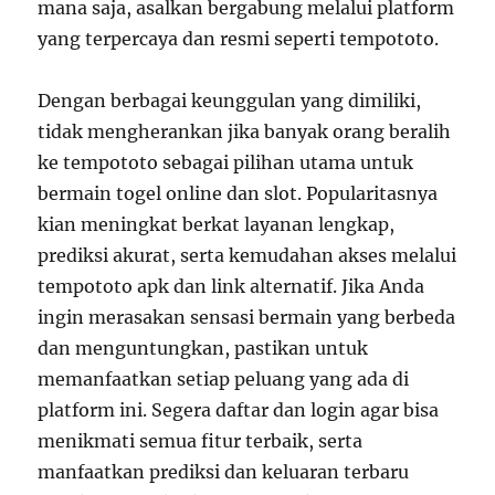
mana saja, asalkan bergabung melalui platform
yang terpercaya dan resmi seperti tempototo.
Dengan berbagai keunggulan yang dimiliki,
tidak mengherankan jika banyak orang beralih
ke tempototo sebagai pilihan utama untuk
bermain togel online dan slot. Popularitasnya
kian meningkat berkat layanan lengkap,
prediksi akurat, serta kemudahan akses melalui
tempototo apk dan link alternatif. Jika Anda
ingin merasakan sensasi bermain yang berbeda
dan menguntungkan, pastikan untuk
memanfaatkan setiap peluang yang ada di
platform ini. Segera daftar dan login agar bisa
menikmati semua fitur terbaik, serta
manfaatkan prediksi dan keluaran terbaru