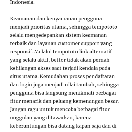
Indonesia.
Keamanan dan kenyamanan pengguna
menjadi prioritas utama, sehingga tempototo
selalu mengedepankan sistem keamanan
terbaik dan layanan customer support yang
responsif. Melalui tempototo link alternatif
yang selalu aktif, bettor tidak akan pernah
kehilangan akses saat terjadi kendala pada
situs utama. Kemudahan proses pendaftaran
dan login juga menjadi nilai tambah, sehingga
pengguna bisa langsung menikmati berbagai
fitur menarik dan peluang kemenangan besar.
Jangan ragu untuk mencoba berbagai fitur
unggulan yang ditawarkan, karena
keberuntungan bisa datang kapan saja dan di