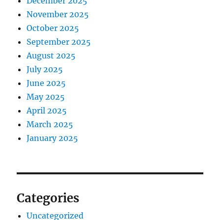
December 2025
November 2025
October 2025
September 2025
August 2025
July 2025
June 2025
May 2025
April 2025
March 2025
January 2025
Categories
Uncategorized