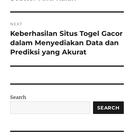
NEXT
Keberhasilan Situs Togel Gacor
Next
post:
dalam Menyediakan Data dan
Prediksi yang Akurat
Search
SEARCH