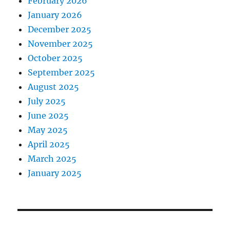
February 2026
January 2026
December 2025
November 2025
October 2025
September 2025
August 2025
July 2025
June 2025
May 2025
April 2025
March 2025
January 2025