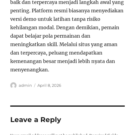
baik dan terpercaya menjadi langkah awal yang
penting. Platform resmi biasanya menyediakan
versi demo untuk latihan tanpa risiko
kehilangan modal. Dengan demikian, pemain
dapat belajar pola permainan dan
meningkatkan skill. Melalui situs yang aman
dan terpercaya, peluang mendapatkan
kemenangan besar menjadi lebih nyata dan
menyenangkan.
Author
Posted
admin
April 8, 2026
on
Leave a Reply