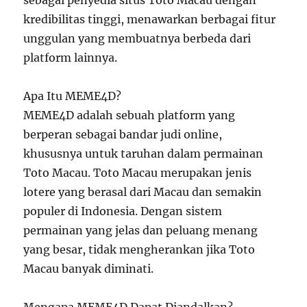
sebagai penyedia situs Toto Macau dengan
kredibilitas tinggi, menawarkan berbagai fitur
unggulan yang membuatnya berbeda dari
platform lainnya.
Apa Itu MEME4D?
MEME4D adalah sebuah platform yang
berperan sebagai bandar judi online,
khususnya untuk taruhan dalam permainan
Toto Macau. Toto Macau merupakan jenis
lotere yang berasal dari Macau dan semakin
populer di Indonesia. Dengan sistem
permainan yang jelas dan peluang menang
yang besar, tidak mengherankan jika Toto
Macau banyak diminati.