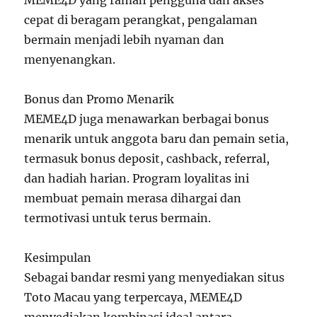
MEME4D yang ramah pengguna dan akses
cepat di beragam perangkat, pengalaman
bermain menjadi lebih nyaman dan
menyenangkan.
Bonus dan Promo Menarik
MEME4D juga menawarkan berbagai bonus
menarik untuk anggota baru dan pemain setia,
termasuk bonus deposit, cashback, referral,
dan hadiah harian. Program loyalitas ini
membuat pemain merasa dihargai dan
termotivasi untuk terus bermain.
Kesimpulan
Sebagai bandar resmi yang menyediakan situs
Toto Macau yang terpercaya, MEME4D