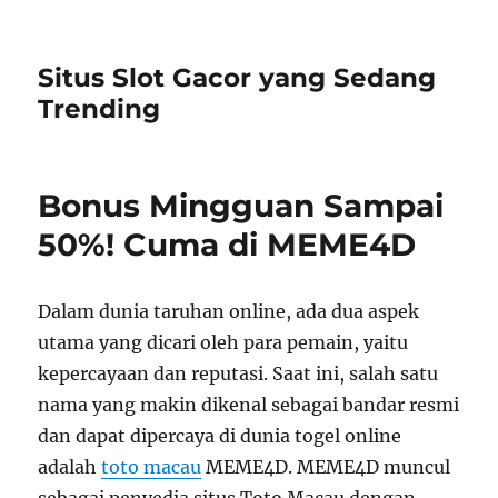
Situs Slot Gacor yang Sedang
Trending
Bonus Mingguan Sampai
50%! Cuma di MEME4D
Dalam dunia taruhan online, ada dua aspek
utama yang dicari oleh para pemain, yaitu
kepercayaan dan reputasi. Saat ini, salah satu
nama yang makin dikenal sebagai bandar resmi
dan dapat dipercaya di dunia togel online
adalah
toto macau
MEME4D. MEME4D muncul