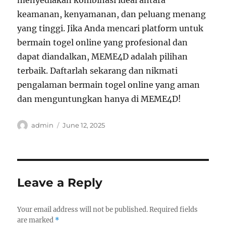
menyediakan kombinasi ideal antara
keamanan, kenyamanan, dan peluang menang
yang tinggi. Jika Anda mencari platform untuk
bermain togel online yang profesional dan
dapat diandalkan, MEME4D adalah pilihan
terbaik. Daftarlah sekarang dan nikmati
pengalaman bermain togel online yang aman
dan menguntungkan hanya di MEME4D!
Author
Posted
admin
June 12, 2025
on
Leave a Reply
Your email address will not be published.
Required fields
are marked
*