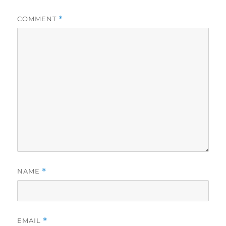
COMMENT
*
NAME
*
EMAIL
*