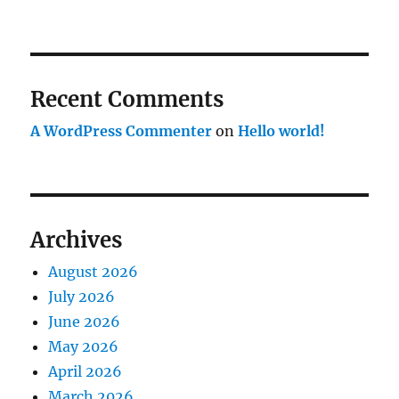
Recent Comments
A WordPress Commenter
on
Hello world!
Archives
August 2026
July 2026
June 2026
May 2026
April 2026
March 2026