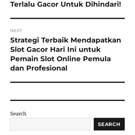
post:
Terlalu Gacor Untuk Dihindari!
NEXT
Strategi Terbaik Mendapatkan
Next
post:
Slot Gacor Hari Ini untuk
Pemain Slot Online Pemula
dan Profesional
Search
SEARCH