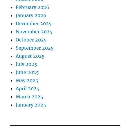
February 2026
January 2026
December 2025
November 2025
October 2025
September 2025
August 2025
July 2025
June 2025
May 2025
April 2025
March 2025
January 2025