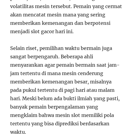
volatilitas mesin tersebut. Pemain yang cermat
akan mencatat mesin mana yang sering
memberikan kemenangan dan berpotensi
menjadi slot gacor hari ini.
Selain riset, pemilihan waktu bermain juga
sangat berpengaruh. Beberapa ahli
menyarankan agar pemain bermain saat jam-
jam tertentu di mana mesin cenderung
memberikan kemenangan besar, misalnya
pada pukul tertentu di pagi hari atau malam
hari. Meski belum ada bukti ilmiah yang pasti,
banyak pemain berpengalaman yang
mengklaim bahwa mesin slot memiliki pola
tertentu yang bisa diprediksi berdasarkan
waktu.