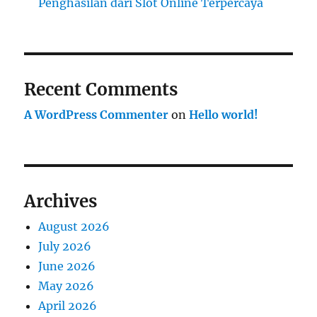
Penghasilan dari Slot Online Terpercaya
Recent Comments
A WordPress Commenter
on
Hello world!
Archives
August 2026
July 2026
June 2026
May 2026
April 2026