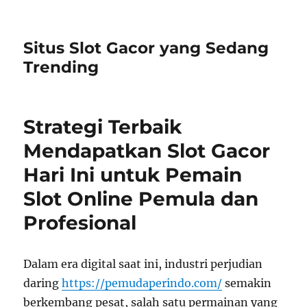
Situs Slot Gacor yang Sedang
Trending
Strategi Terbaik
Mendapatkan Slot Gacor
Hari Ini untuk Pemain
Slot Online Pemula dan
Profesional
Dalam era digital saat ini, industri perjudian
daring
https://pemudaperindo.com/
semakin
berkembang pesat, salah satu permainan yang