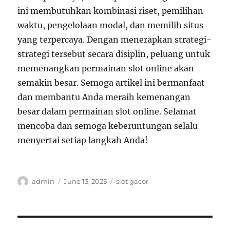
ini membutuhkan kombinasi riset, pemilihan
waktu, pengelolaan modal, dan memilih situs
yang terpercaya. Dengan menerapkan strategi-
strategi tersebut secara disiplin, peluang untuk
memenangkan permainan slot online akan
semakin besar. Semoga artikel ini bermanfaat
dan membantu Anda meraih kemenangan
besar dalam permainan slot online. Selamat
mencoba dan semoga keberuntungan selalu
menyertai setiap langkah Anda!
Author
Posted
Tags
admin
June 13, 2025
slot gacor
on