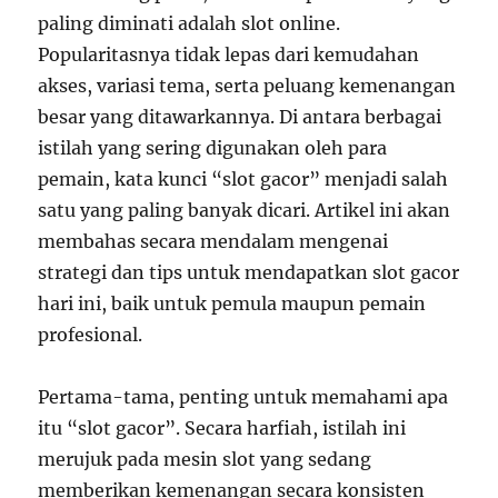
paling diminati adalah slot online.
Popularitasnya tidak lepas dari kemudahan
akses, variasi tema, serta peluang kemenangan
besar yang ditawarkannya. Di antara berbagai
istilah yang sering digunakan oleh para
pemain, kata kunci “slot gacor” menjadi salah
satu yang paling banyak dicari. Artikel ini akan
membahas secara mendalam mengenai
strategi dan tips untuk mendapatkan slot gacor
hari ini, baik untuk pemula maupun pemain
profesional.
Pertama-tama, penting untuk memahami apa
itu “slot gacor”. Secara harfiah, istilah ini
merujuk pada mesin slot yang sedang
memberikan kemenangan secara konsisten