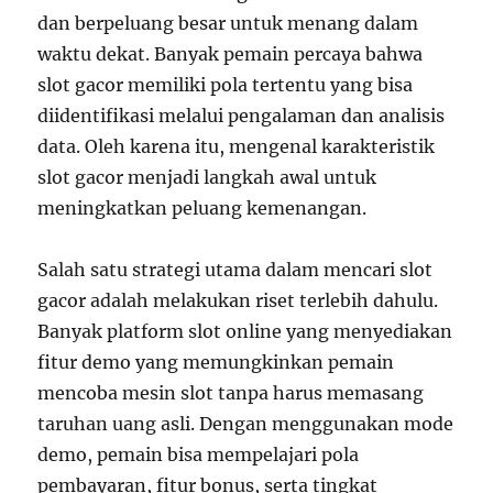
dan berpeluang besar untuk menang dalam
waktu dekat. Banyak pemain percaya bahwa
slot gacor memiliki pola tertentu yang bisa
diidentifikasi melalui pengalaman dan analisis
data. Oleh karena itu, mengenal karakteristik
slot gacor menjadi langkah awal untuk
meningkatkan peluang kemenangan.
Salah satu strategi utama dalam mencari slot
gacor adalah melakukan riset terlebih dahulu.
Banyak platform slot online yang menyediakan
fitur demo yang memungkinkan pemain
mencoba mesin slot tanpa harus memasang
taruhan uang asli. Dengan menggunakan mode
demo, pemain bisa mempelajari pola
pembayaran, fitur bonus, serta tingkat