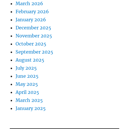
March 2026
February 2026
January 2026
December 2025
November 2025
October 2025
September 2025
August 2025
July 2025
June 2025
May 2025
April 2025
March 2025
January 2025