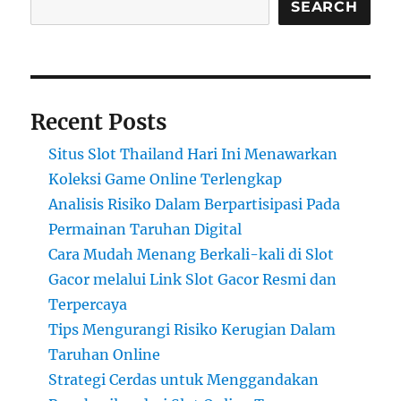
SEARCH
Recent Posts
Situs Slot Thailand Hari Ini Menawarkan
Koleksi Game Online Terlengkap
Analisis Risiko Dalam Berpartisipasi Pada
Permainan Taruhan Digital
Cara Mudah Menang Berkali-kali di Slot
Gacor melalui Link Slot Gacor Resmi dan
Terpercaya
Tips Mengurangi Risiko Kerugian Dalam
Taruhan Online
Strategi Cerdas untuk Menggandakan