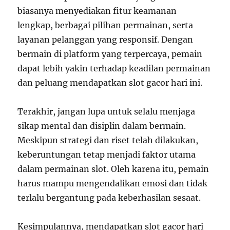
biasanya menyediakan fitur keamanan
lengkap, berbagai pilihan permainan, serta
layanan pelanggan yang responsif. Dengan
bermain di platform yang terpercaya, pemain
dapat lebih yakin terhadap keadilan permainan
dan peluang mendapatkan slot gacor hari ini.
Terakhir, jangan lupa untuk selalu menjaga
sikap mental dan disiplin dalam bermain.
Meskipun strategi dan riset telah dilakukan,
keberuntungan tetap menjadi faktor utama
dalam permainan slot. Oleh karena itu, pemain
harus mampu mengendalikan emosi dan tidak
terlalu bergantung pada keberhasilan sesaat.
Kesimpulannya, mendapatkan slot gacor hari