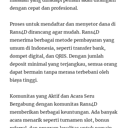
masalah yang dihadapi pemain akan ditangani
dengan cepat dan profesional.
Proses untuk mendaftar dan menyetor dana di
Rans4D dirancang agar mudah. Rans4D
menerima berbagai metode pembayaran yang
umum di Indonesia, seperti transfer bank,
dompet digital, dan QRIS. Dengan jumlah
deposit minimal yang terjangkau, semua orang
dapat bermain tanpa merasa terbebani oleh
biaya tinggi.
Komunitas yang Aktif dan Acara Seru
Bergabung dengan komunitas Rans4D
memberikan berbagai keuntungan. Ada banyak
acara menarik seperti turnamen slot, bonus