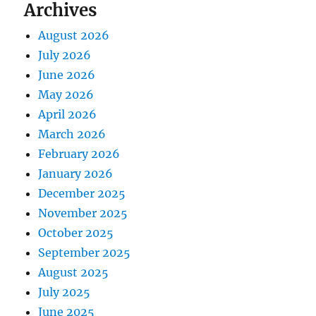
Archives
August 2026
July 2026
June 2026
May 2026
April 2026
March 2026
February 2026
January 2026
December 2025
November 2025
October 2025
September 2025
August 2025
July 2025
June 2025