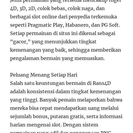
Jenis permainan yang tersedia mencakup togel
4D, 3D, 2D, colok bebas, colok naga, dan
berbagai slot online dari penyedia terkemuka
seperti Pragmatic Play, Habanero, dan PG Soft.
Setiap permainan di situs ini dikenal sebagai
“gacor,” yang menunjukkan tingkat
kemenangan yang baik, sehingga memberikan
pengalaman bermain yang memuaskan.
Peluang Menang Setiap Hari
Salah satu keuntungan bermain di Rans4D
adalah konsistensi dalam tingkat kemenangan
yang tinggi. Banyak pemain melaporkan bahwa
mereka bisa cepat mendapatkan uang melalui
sejumlah bonus, putaran gratis, serta informasi
harian mengenai slot. Dengan sistem