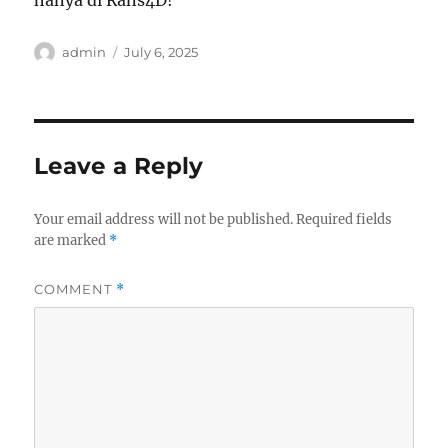
hanya di Rans4D!
Author
Posted
admin
July 6, 2025
on
Leave a Reply
Your email address will not be published.
Required fields
are marked
*
COMMENT
*