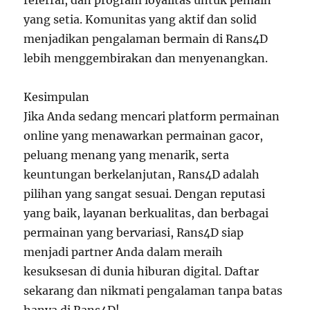
referral, dan program loyalitas untuk pemain
yang setia. Komunitas yang aktif dan solid
menjadikan pengalaman bermain di Rans4D
lebih menggembirakan dan menyenangkan.
Kesimpulan
Jika Anda sedang mencari platform permainan
online yang menawarkan permainan gacor,
peluang menang yang menarik, serta
keuntungan berkelanjutan, Rans4D adalah
pilihan yang sangat sesuai. Dengan reputasi
yang baik, layanan berkualitas, dan berbagai
permainan yang bervariasi, Rans4D siap
menjadi partner Anda dalam meraih
kesuksesan di dunia hiburan digital. Daftar
sekarang dan nikmati pengalaman tanpa batas