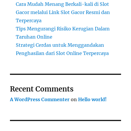
Cara Mudah Menang Berkali-kali di Slot
Gacor melalui Link Slot Gacor Resmi dan
Terpercaya
Tips Mengurangi Risiko Kerugian Dalam
Taruhan Online
Strategi Cerdas untuk Menggandakan
Penghasilan dari Slot Online Terpercaya
Recent Comments
A WordPress Commenter
on
Hello world!