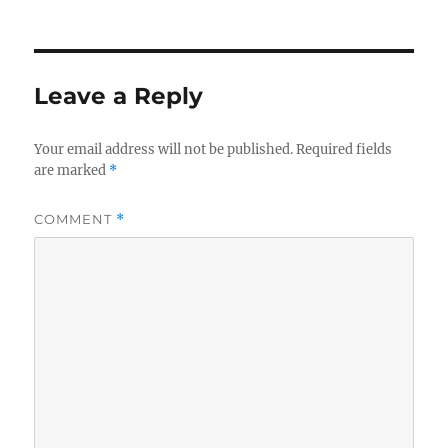
on
Leave a Reply
Your email address will not be published.
Required fields
are marked
*
COMMENT
*