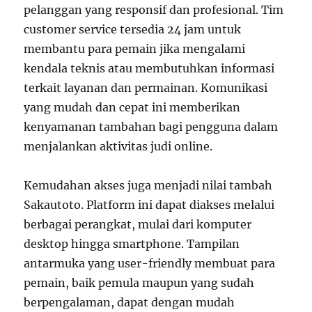
pelanggan yang responsif dan profesional. Tim
customer service tersedia 24 jam untuk
membantu para pemain jika mengalami
kendala teknis atau membutuhkan informasi
terkait layanan dan permainan. Komunikasi
yang mudah dan cepat ini memberikan
kenyamanan tambahan bagi pengguna dalam
menjalankan aktivitas judi online.
Kemudahan akses juga menjadi nilai tambah
Sakautoto. Platform ini dapat diakses melalui
berbagai perangkat, mulai dari komputer
desktop hingga smartphone. Tampilan
antarmuka yang user-friendly membuat para
pemain, baik pemula maupun yang sudah
berpengalaman, dapat dengan mudah