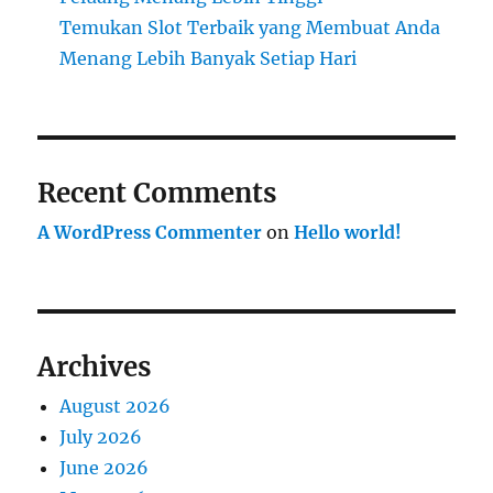
Temukan Slot Terbaik yang Membuat Anda
Menang Lebih Banyak Setiap Hari
Recent Comments
A WordPress Commenter
on
Hello world!
Archives
August 2026
July 2026
June 2026