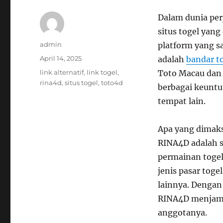
Dalam dunia per
situs togel yan
Author
admin
platform yang s
Posted
April 14, 2025
adalah
bandar t
on
Tags
link alternatif
,
link togel
,
Toto Macau dan 
rina4d
,
situs togel
,
toto4d
berbagai keuntu
tempat lain.
Apa yang dimak
RINA4D adalah s
permainan togel
jenis pasar toge
lainnya. Dengan
RINA4D menjami
anggotanya.