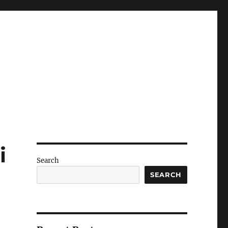
i
Search
SEARCH