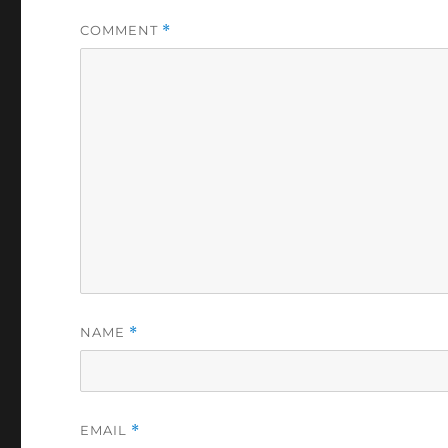
COMMENT
*
NAME
*
EMAIL
*