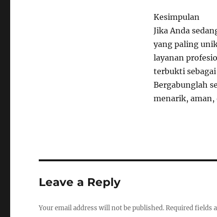
Kesimpulan
Jika Anda sedan
yang paling uni
layanan profesi
terbukti sebagai
Bergabunglah s
menarik, aman,
Leave a Reply
Your email address will not be published.
Required fields