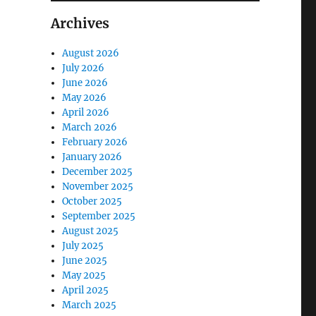
Archives
August 2026
July 2026
June 2026
May 2026
April 2026
March 2026
February 2026
January 2026
December 2025
November 2025
October 2025
September 2025
August 2025
July 2025
June 2025
May 2025
April 2025
March 2025