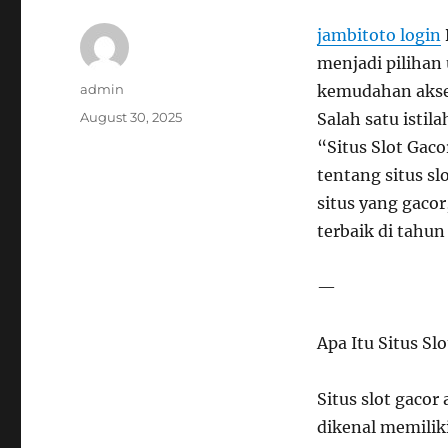
jambitoto login
menjadi pilihan
Author
admin
kemudahan akses
Posted
August 30, 2025
Salah satu istil
on
“Situs Slot Gaco
tentang situs sl
situs yang gacor
terbaik di tahun
—
Apa Itu Situs Sl
Situs slot gacor
dikenal memilik