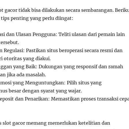
ot gacor tidak bisa dilakukan secara sembarangan. Berik
tips penting yang perlu diingat:
si dan Ulasan Pengguna: Teliti ulasan dari pemain lain
tersebut.
n Regulasi: Pastikan situs beroperasi secara resmi dan
i otoritas yang diakui.
ggan yang Baik: Dukungan yang responsif dan ramah
an jika ada masalah.
mosi yang Menguntungkan: Pilih situs yang
s besar dengan syarat yang wajar.
osit dan Penarikan: Memastikan proses transaksi cep
us slot gacor memang memerlukan ketelitian dan