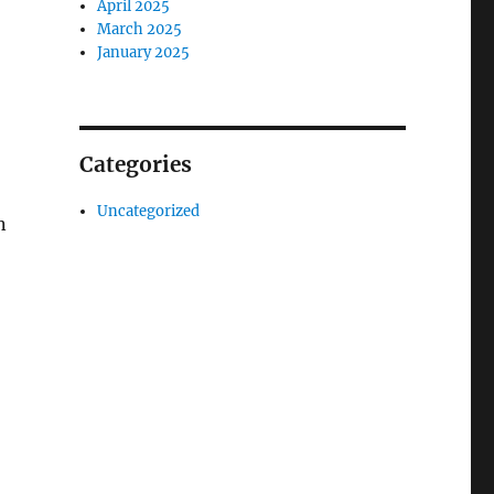
April 2025
March 2025
January 2025
Categories
Uncategorized
n