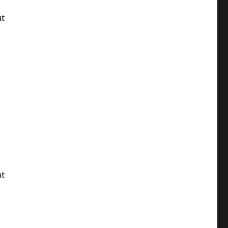
ut
at