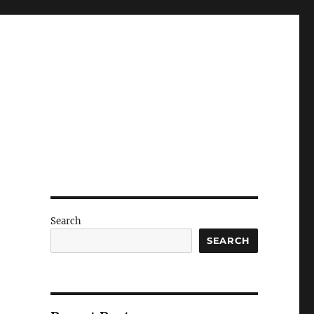
Search
SEARCH