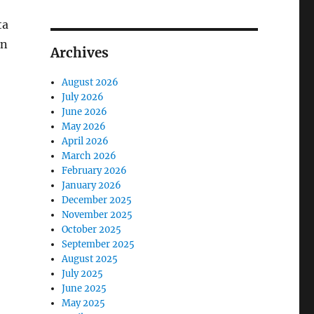
ta
an
Archives
August 2026
July 2026
June 2026
May 2026
April 2026
March 2026
February 2026
January 2026
December 2025
November 2025
October 2025
September 2025
August 2025
July 2025
June 2025
May 2025