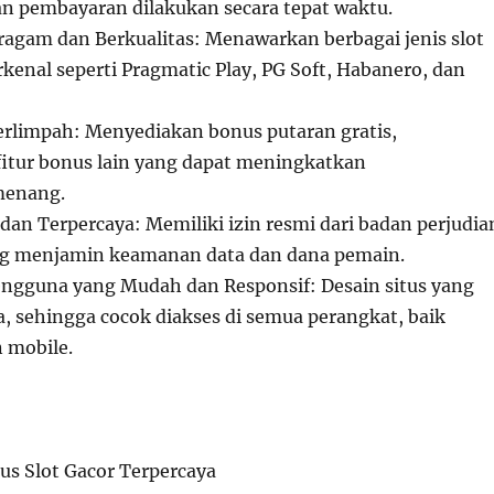
 pembayaran dilakukan secara tepat waktu.
ragam dan Berkualitas: Menawarkan berbagai jenis slot
rkenal seperti Pragmatic Play, PG Soft, Habanero, dan
Berlimpah: Menyediakan bonus putaran gratis,
 fitur bonus lain yang dapat meningkatkan
menang.
 dan Terpercaya: Memiliki izin resmi dari badan perjudia
ng menjamin keamanan data dan dana pemain.
ngguna yang Mudah dan Responsif: Desain situs yang
 sehingga cocok diakses di semua perangkat, baik
 mobile.
us Slot Gacor Terpercaya