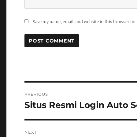
Save my name, email, and website in this browser for
Post
PREVIOUS
navigation
Situs Resmi Login Auto S
Previous
post:
NEXT