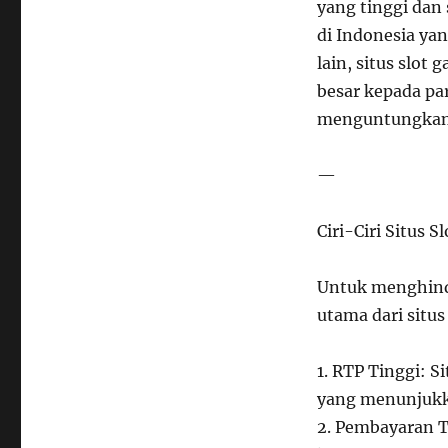
yang tinggi dan 
di Indonesia ya
lain, situs slo
besar kepada pa
menguntungkan
—
Ciri-Ciri Situs S
Untuk menghinda
utama dari situs
1. RTP Tinggi: 
yang menunjukka
2. Pembayaran T