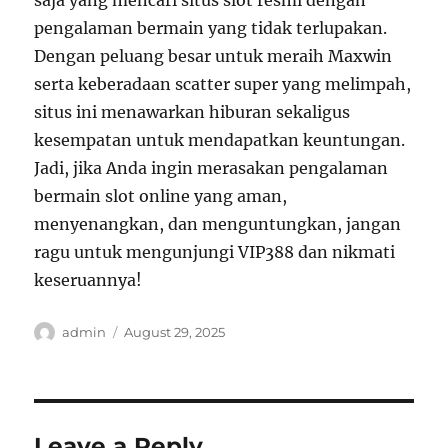
saja yang mencari situs slot resmi dengan
pengalaman bermain yang tidak terlupakan.
Dengan peluang besar untuk meraih Maxwin
serta keberadaan scatter super yang melimpah,
situs ini menawarkan hiburan sekaligus
kesempatan untuk mendapatkan keuntungan.
Jadi, jika Anda ingin merasakan pengalaman
bermain slot online yang aman,
menyenangkan, dan menguntungkan, jangan
ragu untuk mengunjungi VIP388 dan nikmati
keseruannya!
Author
Posted
admin
August 29, 2025
on
Leave a Reply