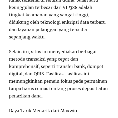
lunak terkenal di seluruh dunia. Salah satu
keunggulan terbesar dari VIP388 adalah
tingkat keamanan yang sangat tinggi,
didukung oleh teknologi enkripsi data terbaru
dan layanan pelanggan yang tersedia
sepanjang waktu.
Selain itu, situs ini menyediakan berbagai
metode transaksi yang cepat dan
komprehensif, seperti transfer bank, dompet
digital, dan QRIS. Fasilitas-fasilitas ini
memungkinkan pemain fokus pada permainan
tanpa harus cemas tentang proses deposit atau
penarikan dana.
Daya Tarik Menarik dari Maxwin