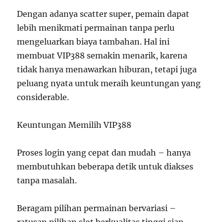
Dengan adanya scatter super, pemain dapat
lebih menikmati permainan tanpa perlu
mengeluarkan biaya tambahan. Hal ini
membuat VIP388 semakin menarik, karena
tidak hanya menawarkan hiburan, tetapi juga
peluang nyata untuk meraih keuntungan yang
considerable.
Keuntungan Memilih VIP388
Proses login yang cepat dan mudah – hanya
membutuhkan beberapa detik untuk diakses
tanpa masalah.
Beragam pilihan permainan bervariasi –