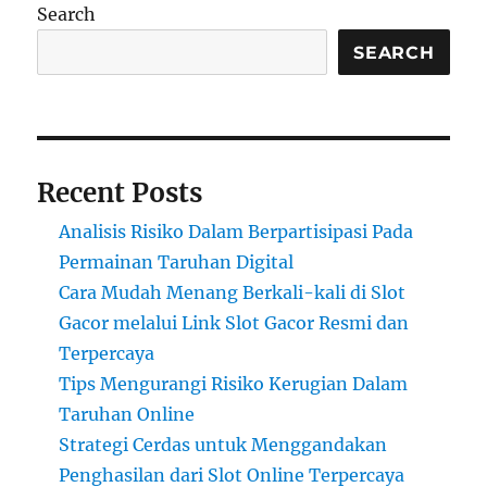
Search
SEARCH
Recent Posts
Analisis Risiko Dalam Berpartisipasi Pada
Permainan Taruhan Digital
Cara Mudah Menang Berkali-kali di Slot
Gacor melalui Link Slot Gacor Resmi dan
Terpercaya
Tips Mengurangi Risiko Kerugian Dalam
Taruhan Online
Strategi Cerdas untuk Menggandakan
Penghasilan dari Slot Online Terpercaya