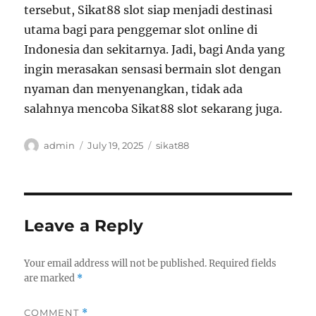
tersebut, Sikat88 slot siap menjadi destinasi
utama bagi para penggemar slot online di
Indonesia dan sekitarnya. Jadi, bagi Anda yang
ingin merasakan sensasi bermain slot dengan
nyaman dan menyenangkan, tidak ada
salahnya mencoba Sikat88 slot sekarang juga.
Author
Posted
Tags
admin
July 19, 2025
sikat88
on
Leave a Reply
Your email address will not be published.
Required fields
are marked
*
COMMENT
*