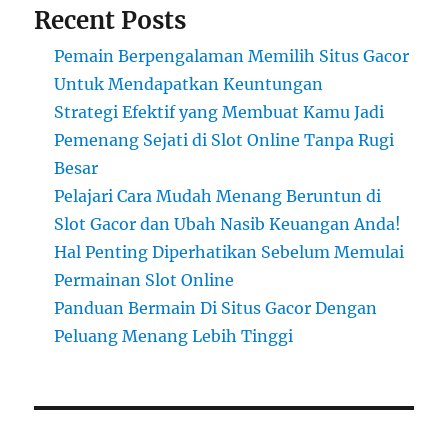
Recent Posts
Pemain Berpengalaman Memilih Situs Gacor
Untuk Mendapatkan Keuntungan
Strategi Efektif yang Membuat Kamu Jadi
Pemenang Sejati di Slot Online Tanpa Rugi
Besar
Pelajari Cara Mudah Menang Beruntun di
Slot Gacor dan Ubah Nasib Keuangan Anda!
Hal Penting Diperhatikan Sebelum Memulai
Permainan Slot Online
Panduan Bermain Di Situs Gacor Dengan
Peluang Menang Lebih Tinggi