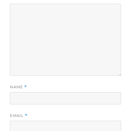
NAME
*
EMAIL
*