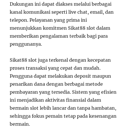
Dukungan ini dapat diakses melalui berbagai
kanal komunikasi seperti live chat, email, dan
telepon. Pelayanan yang prima ini
menunjukkan komitmen Sikat88 slot dalam
memberikan pengalaman terbaik bagi para
penggunanya.
Sikat88 slot juga terkenal dengan kecepatan
proses transaksi yang cepat dan mudah.
Pengguna dapat melakukan deposit maupun
penarikan dana dengan berbagai metode
pembayaran yang tersedia. Sistem yang efisien
ini menjadikan aktivitas finansial dalam
bermain slot lebih lancar dan tanpa hambatan,
sehingga fokus pemain tetap pada kesenangan
bermain.