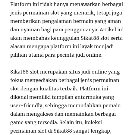
Platform ini tidak hanya menawarkan berbagai
jenis permainan slot yang menarik, tetapi juga
memberikan pengalaman bermain yang aman
dan nyaman bagi para penggunanya. Artikel ini
akan membahas keunggulan Sikat88 slot serta
alasan mengapa platform ini layak menjadi
pilihan utama para pecinta judi online.
Sikat88 slot merupakan situs judi online yang
fokus menyediakan berbagai jenis permainan
slot dengan kualitas terbaik. Platform ini
dikenal memiliki tampilan antarmuka yang
user-friendly, sehingga memudahkan pemain
dalam mengakses dan memainkan berbagai
game yang tersedia. Selain itu, koleksi
permainan slot di Sikat88 sangat lengkap,