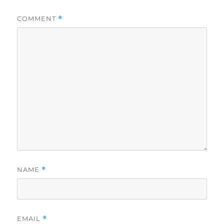
COMMENT
*
NAME
*
EMAIL
*