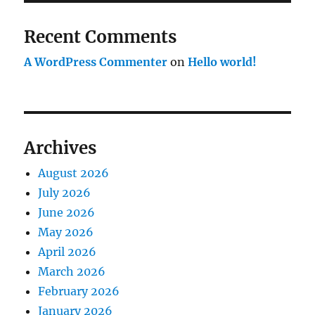
Recent Comments
A WordPress Commenter
on
Hello world!
Archives
August 2026
July 2026
June 2026
May 2026
April 2026
March 2026
February 2026
January 2026