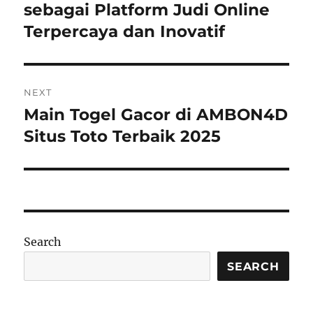
post:
sebagai Platform Judi Online
Terpercaya dan Inovatif
NEXT
Main Togel Gacor di AMBON4D
Next
post:
Situs Toto Terbaik 2025
Search
SEARCH