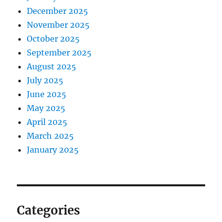
December 2025
November 2025
October 2025
September 2025
August 2025
July 2025
June 2025
May 2025
April 2025
March 2025
January 2025
Categories