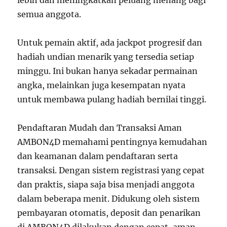
lebih dan meningkatkan peluang menang bagi
semua anggota.
Untuk pemain aktif, ada jackpot progresif dan
hadiah undian menarik yang tersedia setiap
minggu. Ini bukan hanya sekadar permainan
angka, melainkan juga kesempatan nyata
untuk membawa pulang hadiah bernilai tinggi.
Pendaftaran Mudah dan Transaksi Aman
AMBON4D memahami pentingnya kemudahan
dan keamanan dalam pendaftaran serta
transaksi. Dengan sistem registrasi yang cepat
dan praktis, siapa saja bisa menjadi anggota
dalam beberapa menit. Didukung oleh sistem
pembayaran otomatis, deposit dan penarikan