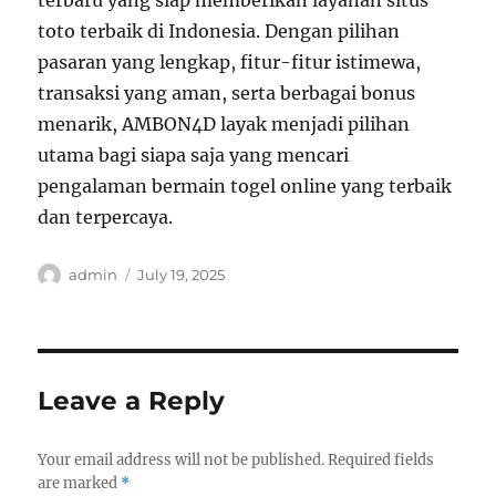
terbaru yang siap memberikan layanan situs
toto terbaik di Indonesia. Dengan pilihan
pasaran yang lengkap, fitur-fitur istimewa,
transaksi yang aman, serta berbagai bonus
menarik, AMBON4D layak menjadi pilihan
utama bagi siapa saja yang mencari
pengalaman bermain togel online yang terbaik
dan terpercaya.
Author
Posted
admin
July 19, 2025
on
Leave a Reply
Your email address will not be published.
Required fields
are marked
*