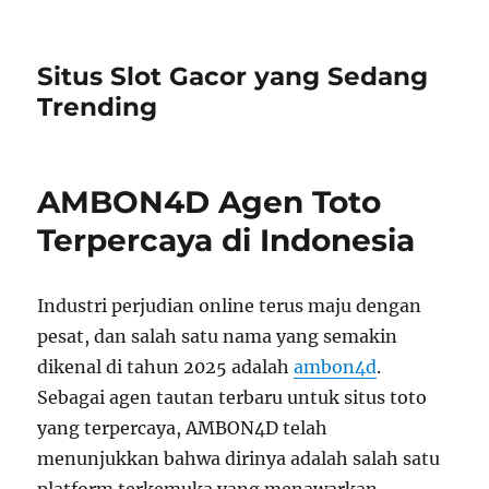
Situs Slot Gacor yang Sedang
Trending
AMBON4D Agen Toto
Terpercaya di Indonesia
Industri perjudian online terus maju dengan
pesat, dan salah satu nama yang semakin
dikenal di tahun 2025 adalah
ambon4d
.
Sebagai agen tautan terbaru untuk situs toto
yang terpercaya, AMBON4D telah
menunjukkan bahwa dirinya adalah salah satu