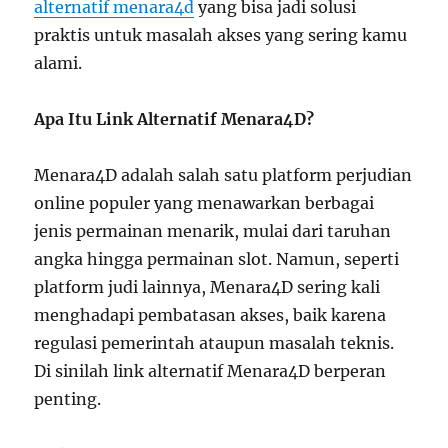
alternatif menara4d
yang bisa jadi solusi
praktis untuk masalah akses yang sering kamu
alami.
Apa Itu Link Alternatif Menara4D?
Menara4D adalah salah satu platform perjudian
online populer yang menawarkan berbagai
jenis permainan menarik, mulai dari taruhan
angka hingga permainan slot. Namun, seperti
platform judi lainnya, Menara4D sering kali
menghadapi pembatasan akses, baik karena
regulasi pemerintah ataupun masalah teknis.
Di sinilah link alternatif Menara4D berperan
penting.