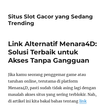
Situs Slot Gacor yang Sedang
Trending
Link Alternatif Menara4D:
Solusi Terbaik untuk
Akses Tanpa Gangguan
Jika kamu seorang penggemar game atau
taruhan online, terutama di platform
Menara4D, pasti sudah tidak asing lagi dengan
masalah akses situs yang sering terblokir. Nah,
di artikel ini kita bakal bahas tentang
link