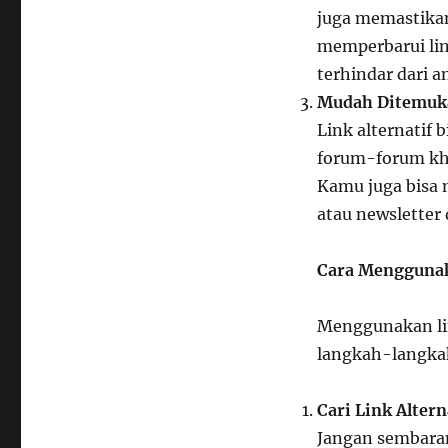
juga memastika
memperbarui lin
terhindar dari 
Mudah Ditemuk
Link alternatif 
forum-forum khu
Kamu juga bisa m
atau newsletter
Cara Menggunak
Menggunakan lin
langkah-langka
Cari Link Altern
Jangan sembaran