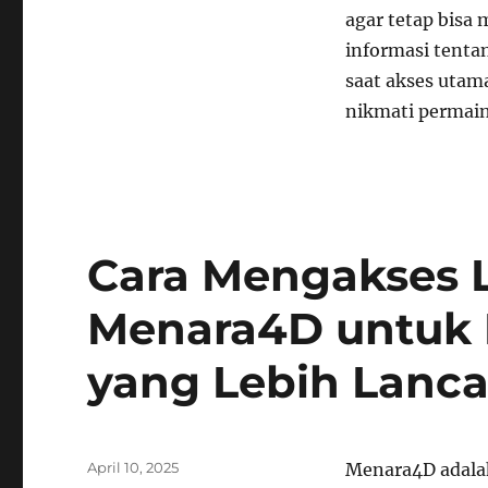
agar tetap bisa
informasi tenta
saat akses utama
nikmati permai
Cara Mengakses L
Menara4D untuk
yang Lebih Lanca
Posted
April 10, 2025
Menara4D adalah