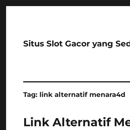
Situs Slot Gacor yang S
Tag:
link alternatif menara4d
Link Alternatif M