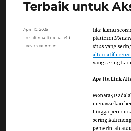
Terbaik untuk A
Posted
April 10, 2025
Jika kamu seora
on
Tags
link alternatif menara4d
platform Menara
on
Leave a comment
situs yang sering
Link
alternatif mena
Alternatif
yang sering kam
Menara4D:
Solusi
Terbaik
Apa Itu Link Al
untuk
Akses
Tanpa
Menara4D adalah
Gangguan
menawarkan berb
hingga permaina
sering kali men
pemerintah ataup