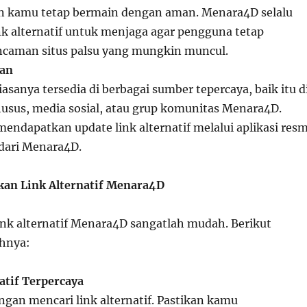
n kamu tetap bermain dengan aman. Menara4D selalu
k alternatif untuk menjaga agar pengguna tetap
ancaman situs palsu yang mungkin muncul.
an
biasanya tersedia di berbagai sumber tepercaya, baik itu d
sus, media sosial, atau grup komunitas Menara4D.
endapatkan update link alternatif melalui aplikasi resm
 dari Menara4D.
an Link Alternatif Menara4D
k alternatif Menara4D sangatlah mudah. Berikut
hnya:
atif Terpercaya
gan mencari link alternatif. Pastikan kamu