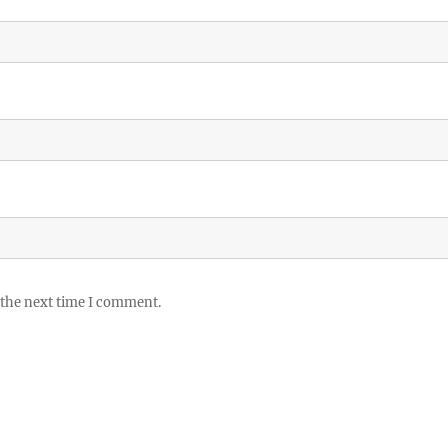
 the next time I comment.