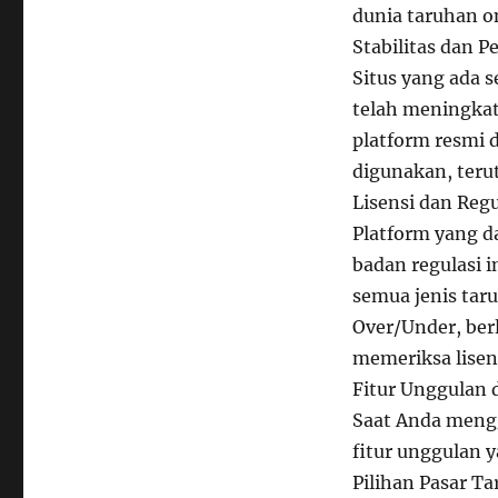
dunia taruhan on
Stabilitas dan 
Situs yang ada 
telah meningka
platform resmi 
digunakan, terut
Lisensi dan Reg
Platform yang d
badan regulasi 
semua jenis taru
Over/Under, ber
memeriksa lisen
Fitur Unggulan 
Saat Anda mengg
fitur unggulan 
Pilihan Pasar T