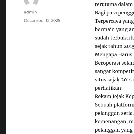
terutama dalam 
Author
admin
Bagi para pengg
Posted
December 12, 2025
Terpercaya yan
on
bermain yang am
sudah terbukti k
sejak tahun 2015
Mengapa Harus M
Beroperasi selam
sangat kompetit
situs sejak 201
perhatikan:
Rekam Jejak Ke
Sebuah platform
pelanggan setia
kemenangan, mel
pelanggan yang 