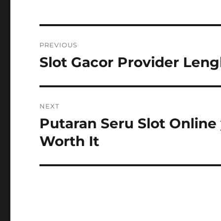
Post
PREVIOUS
navigation
Slot Gacor Provider Len
Previous
post:
NEXT
Putaran Seru Slot Onlin
Next
post:
Worth It