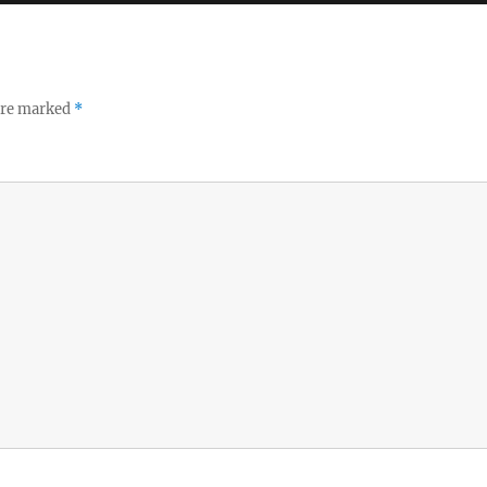
 are marked
*