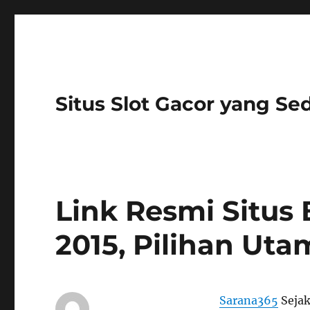
Situs Slot Gacor yang S
Link Resmi Situs 
2015, Pilihan Uta
Sarana365
Sejak