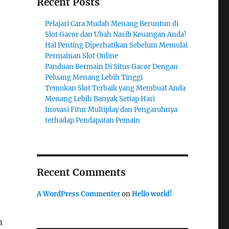
Recent Posts
Pelajari Cara Mudah Menang Beruntun di
Slot Gacor dan Ubah Nasib Keuangan Anda!
Hal Penting Diperhatikan Sebelum Memulai
Permainan Slot Online
Panduan Bermain Di Situs Gacor Dengan
Peluang Menang Lebih Tinggi
Temukan Slot Terbaik yang Membuat Anda
Menang Lebih Banyak Setiap Hari
Inovasi Fitur Multiplay dan Pengaruhnya
terhadap Pendapatan Pemain
Recent Comments
A WordPress Commenter
on
Hello world!
m