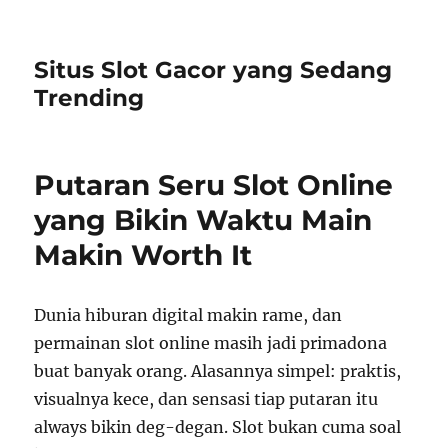
Situs Slot Gacor yang Sedang
Trending
Putaran Seru Slot Online
yang Bikin Waktu Main
Makin Worth It
Dunia hiburan digital makin rame, dan
permainan slot online masih jadi primadona
buat banyak orang. Alasannya simpel: praktis,
visualnya kece, dan sensasi tiap putaran itu
always bikin deg-degan. Slot bukan cuma soal