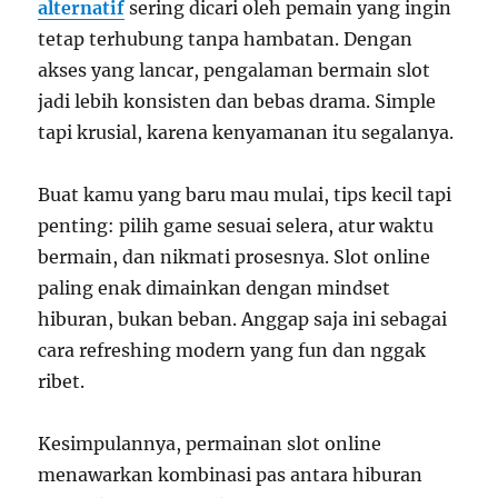
alternatif
sering dicari oleh pemain yang ingin
tetap terhubung tanpa hambatan. Dengan
akses yang lancar, pengalaman bermain slot
jadi lebih konsisten dan bebas drama. Simple
tapi krusial, karena kenyamanan itu segalanya.
Buat kamu yang baru mau mulai, tips kecil tapi
penting: pilih game sesuai selera, atur waktu
bermain, dan nikmati prosesnya. Slot online
paling enak dimainkan dengan mindset
hiburan, bukan beban. Anggap saja ini sebagai
cara refreshing modern yang fun dan nggak
ribet.
Kesimpulannya, permainan slot online
menawarkan kombinasi pas antara hiburan