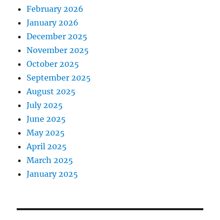
February 2026
January 2026
December 2025
November 2025
October 2025
September 2025
August 2025
July 2025
June 2025
May 2025
April 2025
March 2025
January 2025