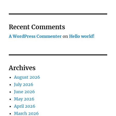
Recent Comments
A WordPress Commenter
on
Hello world!
Archives
August 2026
July 2026
June 2026
May 2026
April 2026
March 2026