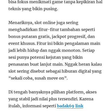
bisa fokus menikmati game tanpa kepikiran hal
teknis yang bikin pusing.
Menariknya, slot online juga sering
menghadirkan fitur-fitur tambahan seperti
bonus putaran gratis, jackpot progresif, dan
event khusus. Fitur ini bikin pengalaman main
jadi lebih hidup dan nggak monoton. Setiap
sesi punya potensi kejutan yang bikin
penasaran buat lanjut main. Nggak heran kalau
slot sering disebut sebagai hiburan digital yang
“sekali coba, susah move on”.
Di tengah banyaknya pilihan platform, akses
yang stabil jadi nilai plus tersendiri. Karena
itulah, informasi seperti
badak69 link