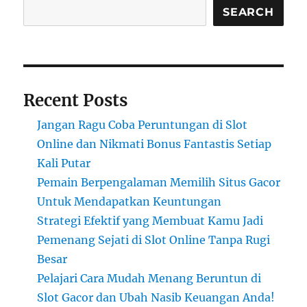
SEARCH
Recent Posts
Jangan Ragu Coba Peruntungan di Slot
Online dan Nikmati Bonus Fantastis Setiap
Kali Putar
Pemain Berpengalaman Memilih Situs Gacor
Untuk Mendapatkan Keuntungan
Strategi Efektif yang Membuat Kamu Jadi
Pemenang Sejati di Slot Online Tanpa Rugi
Besar
Pelajari Cara Mudah Menang Beruntun di
Slot Gacor dan Ubah Nasib Keuangan Anda!