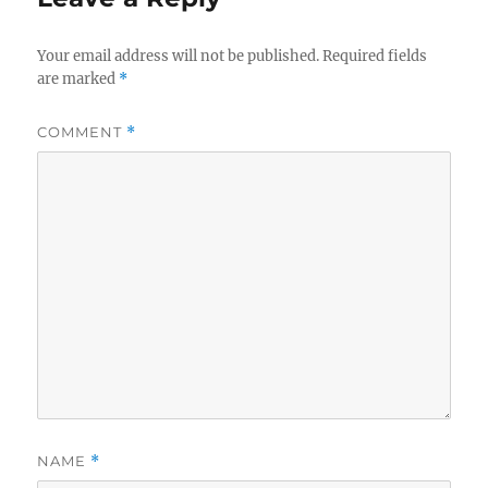
Your email address will not be published.
Required fields
are marked
*
COMMENT
*
NAME
*