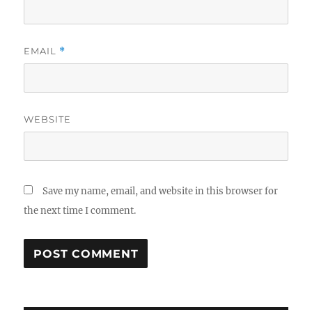
EMAIL
*
WEBSITE
Save my name, email, and website in this browser for
the next time I comment.