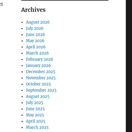
ri
Archives
August 2026
July 2026
June 2026
May 2026
April 2026
March 2026
February 2026
January 2026
December 2025
November 2025
October 2025
n
September 2025
August 2025
July 2025
June 2025
May 2025
April 2025
March 2025