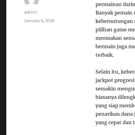
permainan dari
Author
admin
Banyak pemain 
Posted
January 6, 2026
keberuntungan s
on
pilihan game men
merasakan sensa
bermain juga me
terbaik.
Selain itu, kebe
jackpot progres
semakin mengunt
biasanya dileng
yang siap memba
penarikan dana 
yang cepat dan t