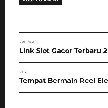
Post
PREVIOUS
navigation
Link Slot Gacor Terbaru 
Previous
post:
NEXT
Tempat Bermain Reel Ele
Next
post: