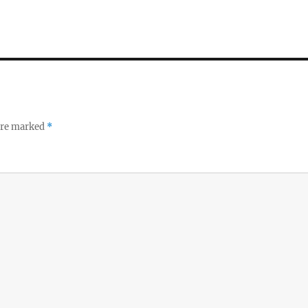
 are marked
*