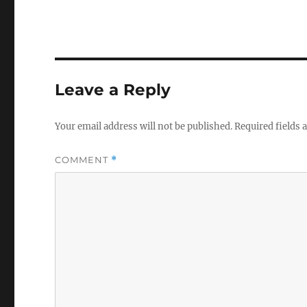
Leave a Reply
Your email address will not be published.
Required fields
COMMENT
*