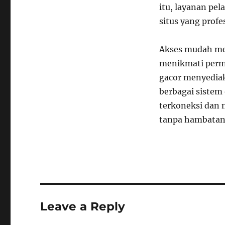
itu, layanan pe
situs yang profe
Akses mudah me
menikmati perma
gacor menyediak
berbagai sistem
terkoneksi dan
tanpa hambatan 
Leave a Reply