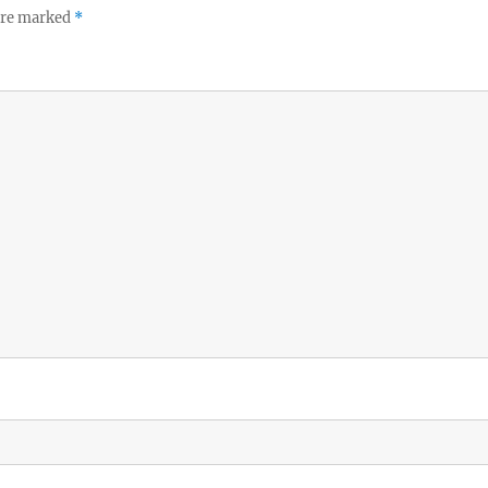
 are marked
*