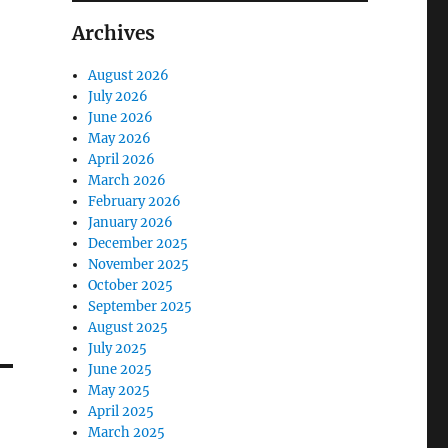
Archives
August 2026
July 2026
June 2026
May 2026
April 2026
March 2026
February 2026
January 2026
December 2025
November 2025
October 2025
September 2025
August 2025
July 2025
June 2025
May 2025
April 2025
March 2025