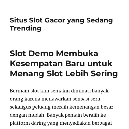
Situs Slot Gacor yang Sedang
Trending
Slot Demo Membuka
Kesempatan Baru untuk
Menang Slot Lebih Sering
Bermain slot kini semakin diminati banyak
orang karena menawarkan sensasi seru
sekaligus peluang meraih kemenangan besar
dengan mudah. Banyak pemain beralih ke
platform daring yang menyediakan berbagai