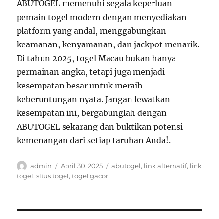
ABUTOGEL memenuhi segala keperluan
pemain togel modern dengan menyediakan
platform yang andal, menggabungkan
keamanan, kenyamanan, dan jackpot menarik.
Di tahun 2025, togel Macau bukan hanya
permainan angka, tetapi juga menjadi
kesempatan besar untuk meraih
keberuntungan nyata. Jangan lewatkan
kesempatan ini, bergabunglah dengan
ABUTOGEL sekarang dan buktikan potensi
kemenangan dari setiap taruhan Anda!.
Author
Posted
Tags
admin
April 30, 2025
abutogel
,
link alternatif
,
link
on
togel
,
situs togel
,
togel gacor