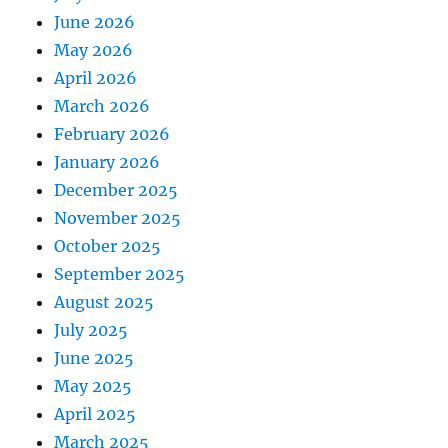
June 2026
May 2026
April 2026
March 2026
February 2026
January 2026
December 2025
November 2025
October 2025
September 2025
August 2025
July 2025
June 2025
May 2025
April 2025
March 2025