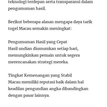
teknologi terdepan serta transparansi dalam
pengumuman hasil.
Berikut beberapa alasan mengapa daya tarik
togel Macau semakin meningkat:
Pengumuman Hasil yang Cepat
Hasil undian diumumkan setiap hari,
memungkinkan pemain untuk segera
merencanakan strategi mereka.
Tingkat Kemenangan yang Stabil
Macau memiliki reputasi baik dalam hal
keadilan pengundian angka dibandingkan
dengan pasar lainnya.