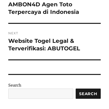
navigation
AMBON4D Agen Toto
Previous
post:
Terpercaya di Indonesia
NEXT
Website Togel Legal &
Next
post:
Terverifikasi: ABUTOGEL
Search
SEARCH