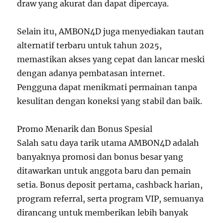
draw yang akurat dan dapat dipercaya.
Selain itu, AMBON4D juga menyediakan tautan
alternatif terbaru untuk tahun 2025,
memastikan akses yang cepat dan lancar meski
dengan adanya pembatasan internet.
Pengguna dapat menikmati permainan tanpa
kesulitan dengan koneksi yang stabil dan baik.
Promo Menarik dan Bonus Spesial
Salah satu daya tarik utama AMBON4D adalah
banyaknya promosi dan bonus besar yang
ditawarkan untuk anggota baru dan pemain
setia. Bonus deposit pertama, cashback harian,
program referral, serta program VIP, semuanya
dirancang untuk memberikan lebih banyak