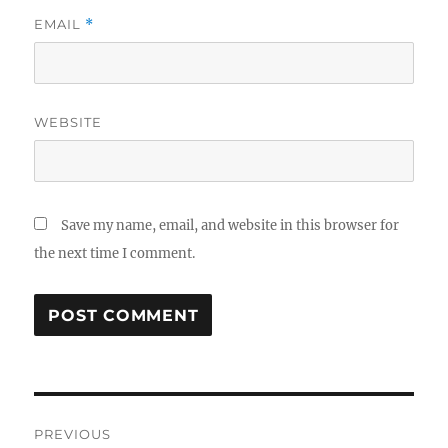
EMAIL
*
WEBSITE
Save my name, email, and website in this browser for
the next time I comment.
Post
PREVIOUS