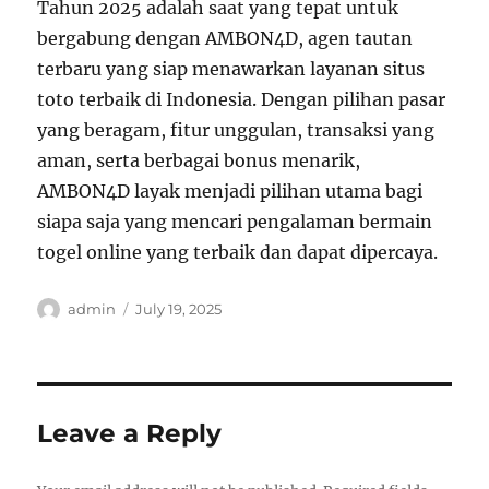
Tahun 2025 adalah saat yang tepat untuk
bergabung dengan AMBON4D, agen tautan
terbaru yang siap menawarkan layanan situs
toto terbaik di Indonesia. Dengan pilihan pasar
yang beragam, fitur unggulan, transaksi yang
aman, serta berbagai bonus menarik,
AMBON4D layak menjadi pilihan utama bagi
siapa saja yang mencari pengalaman bermain
togel online yang terbaik dan dapat dipercaya.
Author
Posted
admin
July 19, 2025
on
Leave a Reply