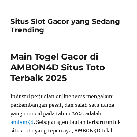
Situs Slot Gacor yang Sedang
Trending
Main Togel Gacor di
AMBON4D Situs Toto
Terbaik 2025
Industri perjudian online terus mengalami
perkembangan pesat, dan salah satu nama
yang muncul pada tahun 2025 adalah
ambon4d
. Sebagai agen tautan terbaru untuk
situs toto yang tepercaya, AMBON4D telah