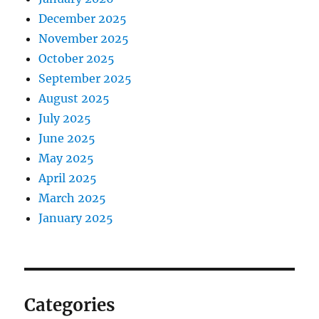
December 2025
November 2025
October 2025
September 2025
August 2025
July 2025
June 2025
May 2025
April 2025
March 2025
January 2025
Categories