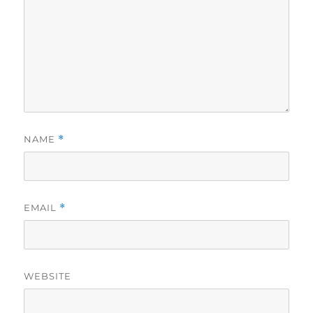
NAME
*
EMAIL
*
WEBSITE