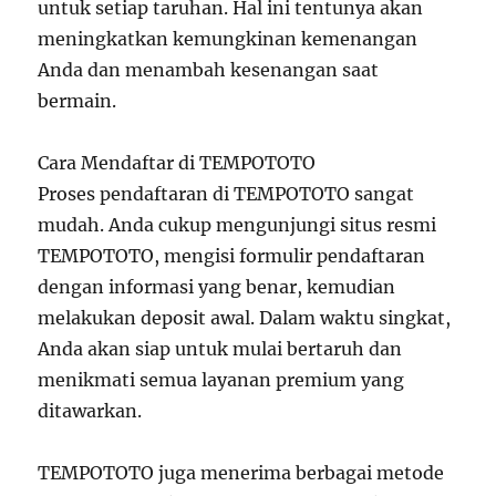
untuk setiap taruhan. Hal ini tentunya akan
meningkatkan kemungkinan kemenangan
Anda dan menambah kesenangan saat
bermain.
Cara Mendaftar di TEMPOTOTO
Proses pendaftaran di TEMPOTOTO sangat
mudah. Anda cukup mengunjungi situs resmi
TEMPOTOTO, mengisi formulir pendaftaran
dengan informasi yang benar, kemudian
melakukan deposit awal. Dalam waktu singkat,
Anda akan siap untuk mulai bertaruh dan
menikmati semua layanan premium yang
ditawarkan.
TEMPOTOTO juga menerima berbagai metode