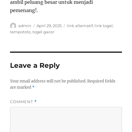
ambil peluang besar untuk menjadi
pemenang!.
Author
Posted
Tags
admin
April 29, 2025
link alternatif
,
link togel
,
on
tempototo
,
togel gacor
Leave a Reply
Your email address will not be published.
Required fields
are marked
*
COMMENT
*