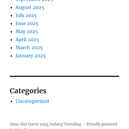
August 2025
July 2025
June 2025
May 2025
April 2025
March 2025
January 2025
Categories
Uncategorized
Situs Slot Gacor yang Sedang Trending
Proudly powered