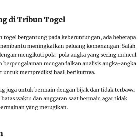
g di Tribun Togel
 togel bergantung pada keberuntungan, ada beberapa
t membantu meningkatkan peluang kemenangan. Salah
dengan mengikuti pola-pola angka yang sering muncul.
n berpengalaman mengandalkan analisis angka-angka
ar untuk memprediksi hasil berikutnya.
ing juga untuk bermain dengan bijak dan tidak terbawa
 batas waktu dan anggaran saat bermain agar tidak
permainan yang merugikan.
n