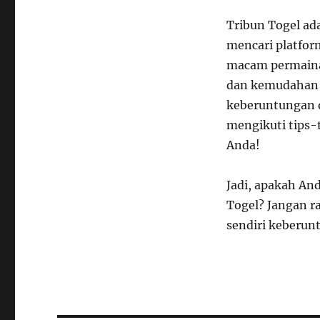
Tribun Togel ada
mencari platfor
macam permaina
dan kemudahan t
keberuntungan d
mengikuti tips
Anda!
Jadi, apakah An
Togel? Jangan r
sendiri keberun