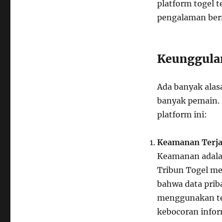
platform togel t
pengalaman ber
Keunggula
Ada banyak alas
banyak pemain. 
platform ini:
Keamanan Terj
Keamanan adalah
Tribun Togel m
bahwa data prib
menggunakan tek
kebocoran infor