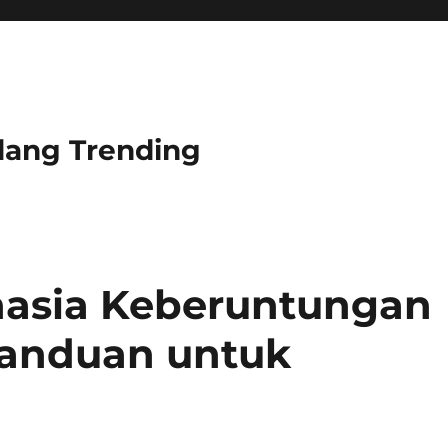
edang Trending
asia Keberuntungan
 Panduan untuk