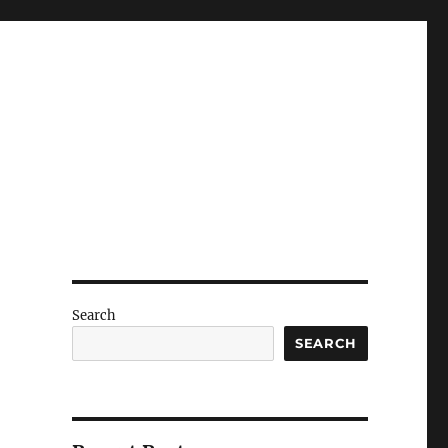
Search
SEARCH