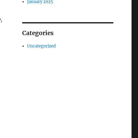
January 2025
,
Categories
Uncategorized