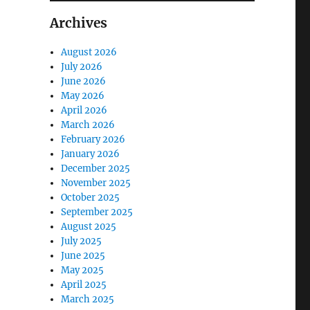
Archives
August 2026
July 2026
June 2026
May 2026
April 2026
March 2026
February 2026
January 2026
December 2025
November 2025
October 2025
September 2025
August 2025
July 2025
June 2025
May 2025
April 2025
March 2025