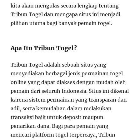
kita akan mengulas secara lengkap tentang
Tribun Togel dan mengapa situs ini menjadi
pilihan utama bagi banyak pemain togel.
Apa Itu Tribun Togel?
Tribun Togel adalah sebuah situs yang
menyediakan berbagai jenis permainan togel
online yang dapat diakses dengan mudah oleh
pemain dari seluruh Indonesia. Situs ini dikenal
karena sistem permainan yang transparan dan
adil, serta kemudahan dalam melakukan
transaksi baik untuk deposit maupun
penarikan dana. Bagi para pemain yang
mencari platform togel terpercaya, Tribun