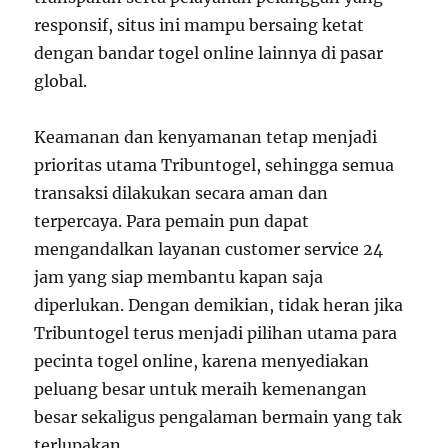
responsif, situs ini mampu bersaing ketat
dengan bandar togel online lainnya di pasar
global.
Keamanan dan kenyamanan tetap menjadi
prioritas utama Tribuntogel, sehingga semua
transaksi dilakukan secara aman dan
terpercaya. Para pemain pun dapat
mengandalkan layanan customer service 24
jam yang siap membantu kapan saja
diperlukan. Dengan demikian, tidak heran jika
Tribuntogel terus menjadi pilihan utama para
pecinta togel online, karena menyediakan
peluang besar untuk meraih kemenangan
besar sekaligus pengalaman bermain yang tak
terlupakan.