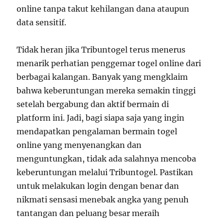
online tanpa takut kehilangan dana ataupun
data sensitif.
Tidak heran jika Tribuntogel terus menerus
menarik perhatian penggemar togel online dari
berbagai kalangan. Banyak yang mengklaim
bahwa keberuntungan mereka semakin tinggi
setelah bergabung dan aktif bermain di
platform ini. Jadi, bagi siapa saja yang ingin
mendapatkan pengalaman bermain togel
online yang menyenangkan dan
menguntungkan, tidak ada salahnya mencoba
keberuntungan melalui Tribuntogel. Pastikan
untuk melakukan login dengan benar dan
nikmati sensasi menebak angka yang penuh
tantangan dan peluang besar meraih