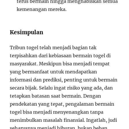
terus bermain hingga menghabiskan semua
kemenangan mereka.
Kesimpulan
Tribun togel telah menjadi bagian tak
terpisahkan dari kebiasaan bermain togel di
masyarakat. Meskipun bisa menjadi tempat
yang bermanfaat untuk mendapatkan
informasi dan prediksi, penting untuk bermain
secara bijak. Selalu ingat risiko yang ada, dan
tetapkan batasan saat bermain. Dengan
pendekatan yang tepat, pengalaman bermain
togel bisa menjadi menyenangkan tanpa
menimbulkan masalah finansial. Ingatlah, judi
seharusnya menjadi hiburan, bukan beban.