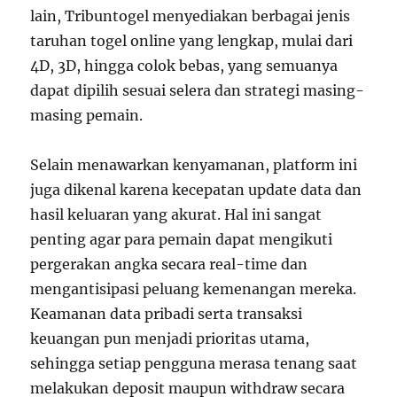
lain, Tribuntogel menyediakan berbagai jenis
taruhan togel online yang lengkap, mulai dari
4D, 3D, hingga colok bebas, yang semuanya
dapat dipilih sesuai selera dan strategi masing-
masing pemain.
Selain menawarkan kenyamanan, platform ini
juga dikenal karena kecepatan update data dan
hasil keluaran yang akurat. Hal ini sangat
penting agar para pemain dapat mengikuti
pergerakan angka secara real-time dan
mengantisipasi peluang kemenangan mereka.
Keamanan data pribadi serta transaksi
keuangan pun menjadi prioritas utama,
sehingga setiap pengguna merasa tenang saat
melakukan deposit maupun withdraw secara