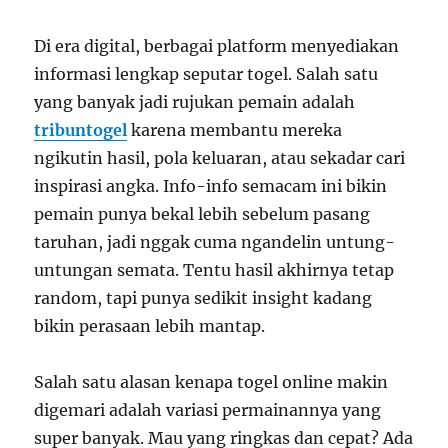
Di era digital, berbagai platform menyediakan
informasi lengkap seputar togel. Salah satu
yang banyak jadi rujukan pemain adalah
tribuntogel
karena membantu mereka
ngikutin hasil, pola keluaran, atau sekadar cari
inspirasi angka. Info-info semacam ini bikin
pemain punya bekal lebih sebelum pasang
taruhan, jadi nggak cuma ngandelin untung-
untungan semata. Tentu hasil akhirnya tetap
random, tapi punya sedikit insight kadang
bikin perasaan lebih mantap.
Salah satu alasan kenapa togel online makin
digemari adalah variasi permainannya yang
super banyak. Mau yang ringkas dan cepat? Ada