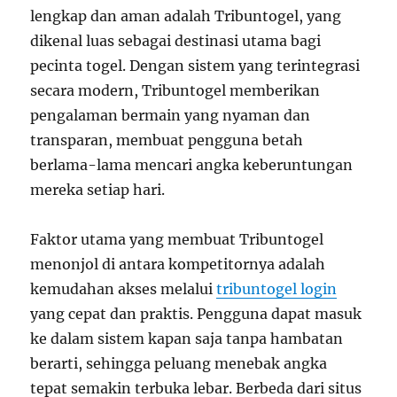
lengkap dan aman adalah Tribuntogel, yang
dikenal luas sebagai destinasi utama bagi
pecinta togel. Dengan sistem yang terintegrasi
secara modern, Tribuntogel memberikan
pengalaman bermain yang nyaman dan
transparan, membuat pengguna betah
berlama-lama mencari angka keberuntungan
mereka setiap hari.
Faktor utama yang membuat Tribuntogel
menonjol di antara kompetitornya adalah
kemudahan akses melalui
tribuntogel login
yang cepat dan praktis. Pengguna dapat masuk
ke dalam sistem kapan saja tanpa hambatan
berarti, sehingga peluang menebak angka
tepat semakin terbuka lebar. Berbeda dari situs