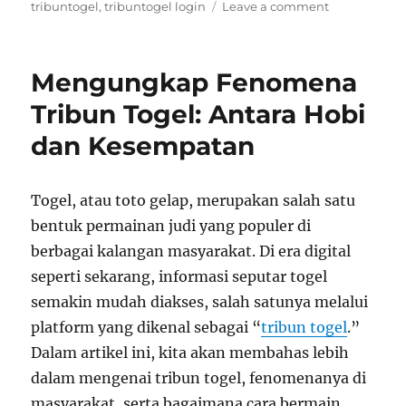
on
on
tribuntogel
,
tribuntogel login
Leave a comment
Rahasia
Seru
di
Mengungkap Fenomena
Balik
Permainan
Tribun Togel: Antara Hobi
Togel
dan Kesempatan
Online
Togel, atau toto gelap, merupakan salah satu
bentuk permainan judi yang populer di
berbagai kalangan masyarakat. Di era digital
seperti sekarang, informasi seputar togel
semakin mudah diakses, salah satunya melalui
platform yang dikenal sebagai “
tribun togel
.”
Dalam artikel ini, kita akan membahas lebih
dalam mengenai tribun togel, fenomenanya di
masyarakat, serta bagaimana cara bermain