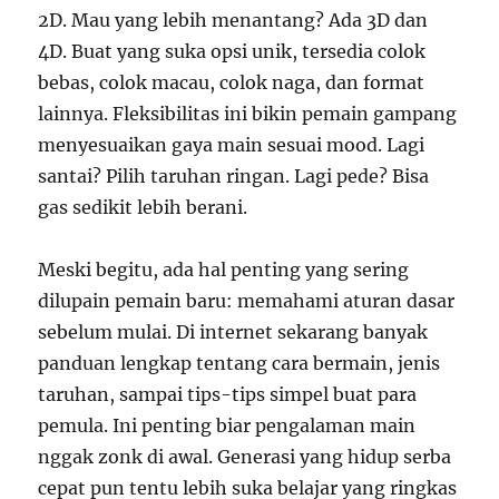
2D. Mau yang lebih menantang? Ada 3D dan
4D. Buat yang suka opsi unik, tersedia colok
bebas, colok macau, colok naga, dan format
lainnya. Fleksibilitas ini bikin pemain gampang
menyesuaikan gaya main sesuai mood. Lagi
santai? Pilih taruhan ringan. Lagi pede? Bisa
gas sedikit lebih berani.
Meski begitu, ada hal penting yang sering
dilupain pemain baru: memahami aturan dasar
sebelum mulai. Di internet sekarang banyak
panduan lengkap tentang cara bermain, jenis
taruhan, sampai tips-tips simpel buat para
pemula. Ini penting biar pengalaman main
nggak zonk di awal. Generasi yang hidup serba
cepat pun tentu lebih suka belajar yang ringkas