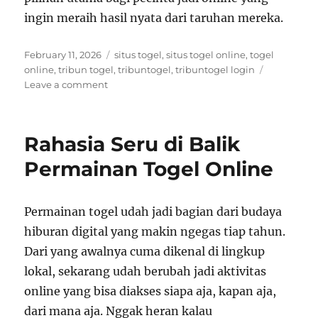
ingin meraih hasil nyata dari taruhan mereka.
Posted
Tags
February 11, 2026
situs togel
,
situs togel online
,
togel
on
online
,
tribun togel
,
tribuntogel
,
tribuntogel login
on
Leave a comment
Mengapa
Situs
Togel
Rahasia Seru di Balik
Online
Ini
Permainan Togel Online
Dipercaya
Ribuan
Pemain
Permainan togel udah jadi bagian dari budaya
hiburan digital yang makin ngegas tiap tahun.
Dari yang awalnya cuma dikenal di lingkup
lokal, sekarang udah berubah jadi aktivitas
online yang bisa diakses siapa aja, kapan aja,
dari mana aja. Nggak heran kalau