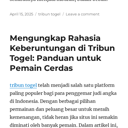
Posted
Tags
on
April 15, 2025
tribun togel
Leave a comment
on
Mengungkap
Fenomena
Tribun
Mengungkap Rahasia
Togel:
Antara
Keberuntungan di Tribun
Hobi
Togel: Panduan untuk
dan
Kesempatan
Pemain Cerdas
tribun togel
telah menjadi salah satu platform
paling populer bagi para penggemar judi angka
di Indonesia. Dengan berbagai pilihan
permainan dan peluang besar untuk meraih
kemenangan, tidak heran jika situs ini semakin
diminati oleh banyak pemain. Dalam artikel ini,