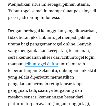
Menjadikan situs ini sebagai pilihan utama,
Tribuntogel semakin memperkuat posisinya di
pasar judi daring Indonesia.
Dengan berbagai keunggulan yang ditawarkan,
tidak heran jika Tribuntogel menjadi pilihan
utama bagi penggemar togel online. Banyak
yang mengandalkan kecepatan, keamanan,
serta kemudahan akses dari Tribuntogel login
maupun
tribuntogel daftar
untuk meraih
keberuntungan. Selain itu, dukungan link aktif
yang selalu diperbarui memastikan
pengalaman bermain tetap lancar tanpa
gangguan. Jadi, saatnya bergabung dan
rasakan sensasi kemenangan besar dari
platform terpercaya ini. Jangan tunggu lagi,