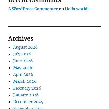
Recent Comments
A WordPress Commenter
on
Hello world!
Archives
August 2026
July 2026
June 2026
May 2026
April 2026
March 2026
February 2026
January 2026
December 2025
November 2025