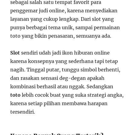
sebagai salah satu tempat favorit para
penggemar judi online, karena menyediakan
layanan yang cukup lengkap. Dari slot yang
punya berbagai tema unik, sampai permainan
toto yang bikin penasaran, semuanya ada.
Slot
sendiri udah jadi ikon hiburan online
karena konsepnya yang sederhana tapi tetap
nagih. Tinggal putar, tunggu simbol berhenti,
dan rasakan sensasi deg-degan apakah
kombinasi berhasil atau nggak. Sedangkan
toto
lebih cocok buat yang suka strategi angka,
karena setiap pilihan membawa harapan
tersendiri.