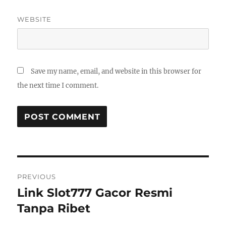
WEBSITE
Save my name, email, and website in this browser for
the next time I comment.
Post
PREVIOUS
navigation
Link Slot777 Gacor Resmi
Previous
post:
Tanpa Ribet