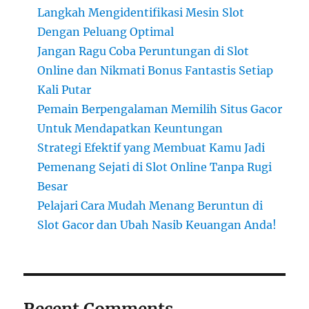
Langkah Mengidentifikasi Mesin Slot
Dengan Peluang Optimal
Jangan Ragu Coba Peruntungan di Slot
Online dan Nikmati Bonus Fantastis Setiap
Kali Putar
Pemain Berpengalaman Memilih Situs Gacor
Untuk Mendapatkan Keuntungan
Strategi Efektif yang Membuat Kamu Jadi
Pemenang Sejati di Slot Online Tanpa Rugi
Besar
Pelajari Cara Mudah Menang Beruntun di
Slot Gacor dan Ubah Nasib Keuangan Anda!