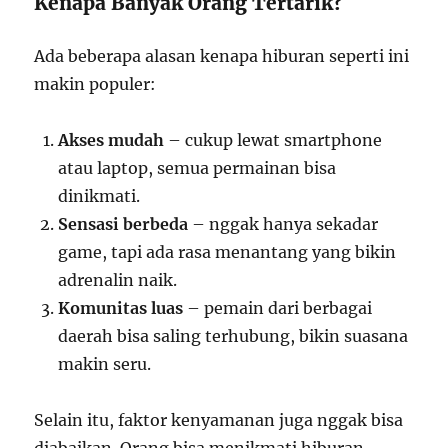
Kenapa Banyak Orang Tertarik?
Ada beberapa alasan kenapa hiburan seperti ini
makin populer:
Akses mudah
– cukup lewat smartphone
atau laptop, semua permainan bisa
dinikmati.
Sensasi berbeda
– nggak hanya sekadar
game, tapi ada rasa menantang yang bikin
adrenalin naik.
Komunitas luas
– pemain dari berbagai
daerah bisa saling terhubung, bikin suasana
makin seru.
Selain itu, faktor kenyamanan juga nggak bisa