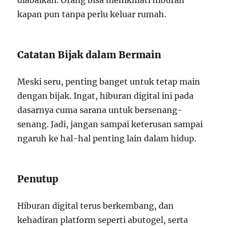
diabaikan. Orang bisa menikmati hiburan
kapan pun tanpa perlu keluar rumah.
Catatan Bijak dalam Bermain
Meski seru, penting banget untuk tetap main
dengan bijak. Ingat, hiburan digital ini pada
dasarnya cuma sarana untuk bersenang-
senang. Jadi, jangan sampai keterusan sampai
ngaruh ke hal-hal penting lain dalam hidup.
Penutup
Hiburan digital terus berkembang, dan
kehadiran platform seperti abutogel, serta