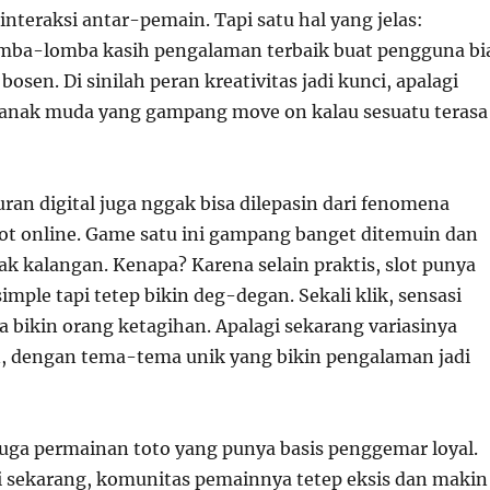
teraksi antar-pemain. Tapi satu hal yang jelas:
mba-lomba kasih pengalaman terbaik buat pengguna bi
sen. Di sinilah peran kreativitas jadi kunci, apalagi
 anak muda yang gampang move on kalau sesuatu terasa
an digital juga nggak bisa dilepasin dari fenomena
lot online. Game satu ini gampang banget ditemuin dan
yak kalangan. Kenapa? Karena selain praktis, slot punya
imple tapi tetep bikin deg-degan. Sekali klik, sensasi
a bikin orang ketagihan. Apalagi sekarang variasinya
n, dengan tema-tema unik yang bikin pengalaman jadi
 juga permainan toto yang punya basis penggemar loyal.
i sekarang, komunitas pemainnya tetep eksis dan makin