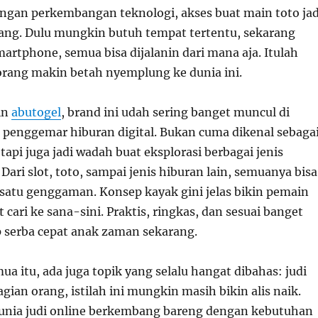
gan perkembangan teknologi, akses buat main toto jad
ang. Dulu mungkin butuh tempat tertentu, sekarang
artphone, semua bisa dijalanin dari mana aja. Itulah
rang makin betah nyemplung ke dunia ini.
in
abutogel
, brand ini udah sering banget muncul di
 penggemar hiburan digital. Bukan cuma dikenal sebaga
api juga jadi wadah buat eksplorasi berbagai jenis
Dari slot, toto, sampai jenis hiburan lain, semuanya bisa
satu genggaman. Konsep kayak gini jelas bikin pemain
t cari ke sana-sini. Praktis, ringkas, dan sesuai banget
 serba cepat anak zaman sekarang.
mua itu, ada juga topik yang selalu hangat dibahas: judi
agian orang, istilah ini mungkin masih bikin alis naik.
dunia judi online berkembang bareng dengan kebutuhan