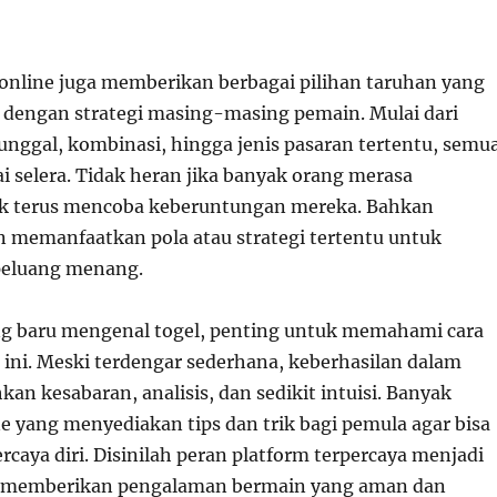
l online juga memberikan berbagai pilihan taruhan yang
n dengan strategi masing-masing pemain. Mulai dari
unggal, kombinasi, hingga jenis pasaran tertentu, semu
uai selera. Tidak heran jika banyak orang merasa
uk terus mencoba keberuntungan mereka. Bahkan
 memanfaatkan pola atau strategi tertentu untuk
eluang menang.
g baru mengenal togel, penting untuk memahami cara
 ini. Meski terdengar sederhana, keberhasilan dalam
n kesabaran, analisis, dan sedikit intuisi. Banyak
e yang menyediakan tips dan trik bagi pemula agar bisa
rcaya diri. Disinilah peran platform terpercaya menjadi
a memberikan pengalaman bermain yang aman dan