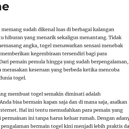
ne
 memang sudah dikenal luas di berbagai kalangan
atu hiburan yang menarik sekaligus menantang. Tidak
memasang angka, togel menawarkan sensasi menebak
 memberikan kegembiraan tersendiri bagi para
Dari pemain pemula hingga yang sudah berpengalaman,
sa merasakan keseruan yang berbeda ketika mencoba
dunia togel.
yang membuat togel semakin diminati adalah
. Anda bisa bermain kapan saja dan di mana saja, asalkan
internet. Hal ini tentu memudahkan para pemain yang
 permainan ini tanpa harus keluar rumah. Dengan adan
, pengalaman bermain togel kini menjadi lebih praktis d