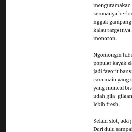
Baru
mengutamakan in
Bikin
semuanya berlo
Hiburan
nggak gampang bo
kalau targetnya
monoton.
Ngomongin hibur
populer kayak s
jadi favorit ban
cara main yang s
yang muncul bis
udah gila-gilaa
lebih fresh.
Selain slot, ada
Dari dulu sampa