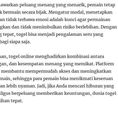
nawarkan peluang menang yang menarik, pemain tetap
k bermain secara bijak. Mengatur modal, menetapkan
dan tidak terbawa emosi adalah kunci agar permainan
kan dan tidak menimbulkan risiko berlebihan. Dengan
 tepat, togel bisa menjadi pengalaman seru yang
gi siapa saja.
han, togel online menghadirkan kombinasi antara
ngan, dan kesempatan menang yang memikat. Platform
el membantu mempermudah akses dan meningkatkan
main, sehingga para pemain bisa menikmati keseruan
n lebih nyaman. Jadi, jika Anda mencari hiburan yang
ligus berpeluang memberikan keuntungan, dunia togel
lihan tepat.