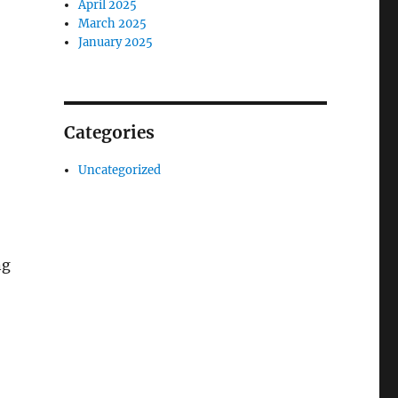
April 2025
March 2025
January 2025
Categories
Uncategorized
ng