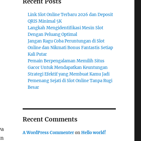
Recent Posts
Link Slot Online Terbaru 2026 dan Deposit
QRIS Minimal 5K
Langkah Mengidentifikasi Mesin Slot
Dengan Peluang Optimal
Jangan Ragu Coba Peruntungan di Slot
Online dan Nikmati Bonus Fantastis Setiap
Kali Putar
Pemain Berpengalaman Memilih Situs
Gacor Untuk Mendapatkan Keuntungan
Strategi Efektif yang Membuat Kamu Jadi
Pemenang Sejati di Slot Online Tanpa Rugi
Besar
Recent Comments
ya
A WordPress Commenter
on
Hello world!
an