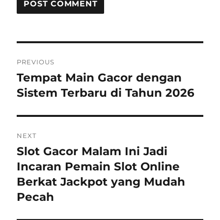
Post
PREVIOUS
navigation
Tempat Main Gacor dengan
Previous
post:
Sistem Terbaru di Tahun 2026
NEXT
Slot Gacor Malam Ini Jadi
Next
post:
Incaran Pemain Slot Online
Berkat Jackpot yang Mudah
Pecah