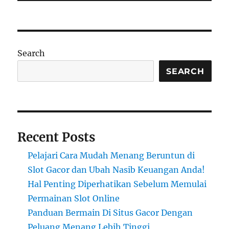
Search
SEARCH
Recent Posts
Pelajari Cara Mudah Menang Beruntun di
Slot Gacor dan Ubah Nasib Keuangan Anda!
Hal Penting Diperhatikan Sebelum Memulai
Permainan Slot Online
Panduan Bermain Di Situs Gacor Dengan
Peluang Menang Lebih Tinggi