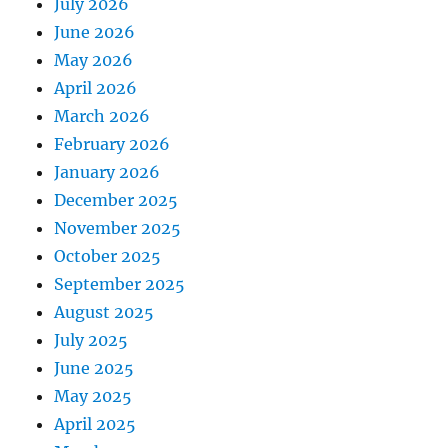
July 2026
June 2026
May 2026
April 2026
March 2026
February 2026
January 2026
December 2025
November 2025
October 2025
September 2025
August 2025
July 2025
June 2025
May 2025
April 2025