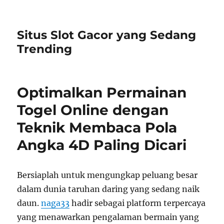
Situs Slot Gacor yang Sedang
Trending
Optimalkan Permainan
Togel Online dengan
Teknik Membaca Pola
Angka 4D Paling Dicari
Bersiaplah untuk mengungkap peluang besar
dalam dunia taruhan daring yang sedang naik
daun.
naga33
hadir sebagai platform terpercaya
yang menawarkan pengalaman bermain yang