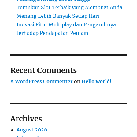
Temukan Slot Terbaik yang Membuat Anda
Menang Lebih Banyak Setiap Hari
Inovasi Fitur Multiplay dan Pengaruhnya
terhadap Pendapatan Pemain
Recent Comments
A WordPress Commenter
on
Hello world!
Archives
August 2026