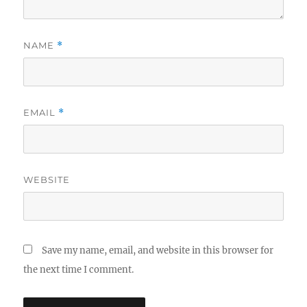
NAME
*
EMAIL
*
WEBSITE
Save my name, email, and website in this browser for
the next time I comment.