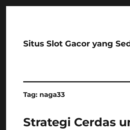
Situs Slot Gacor yang S
Tag:
naga33
Strategi Cerdas