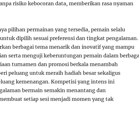
 tanpa risiko kebocoran data, memberikan rasa nyaman
a pilihan permainan yang tersedia, pemain selalu
 untuk dipilih sesuai preferensi dan tingkat pengalaman.
kan berbagai tema menarik dan inovatif yang mampu
ian serta menguji keberuntungan pemain dalam berbaga
ediaan turnamen dan promosi berkala menambah
ri peluang untuk meraih hadiah besar sekaligus
luang kemenangan. Kompetisi yang intens ini
galaman bermain semakin menantang dan
membuat setiap sesi menjadi momen yang tak