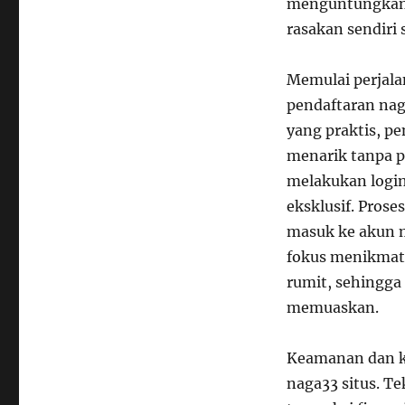
Membaca
menguntungkan.
Pola
rasakan sendiri
Angka
4D
Paling
Memulai perjalan
Dicari
pendaftaran naga
yang praktis, p
menarik tanpa pe
melakukan login
eksklusif. Prose
masuk ke akun 
fokus menikmati
rumit, sehingg
memuaskan.
Keamanan dan k
naga33 situs. Te