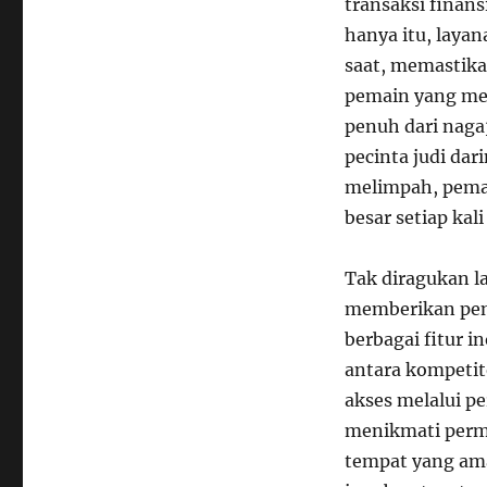
transaksi finan
hanya itu, laya
saat, memastika
pemain yang mer
penuh dari naga
pecinta judi da
melimpah, pema
besar setiap kal
Tak diragukan l
memberikan pen
berbagai fitur i
antara kompetito
akses melalui p
menikmati perma
tempat yang am