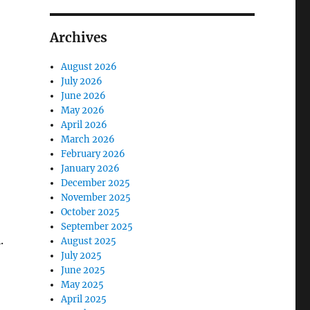
Archives
August 2026
July 2026
June 2026
May 2026
April 2026
March 2026
February 2026
January 2026
December 2025
November 2025
October 2025
September 2025
.
August 2025
July 2025
June 2025
May 2025
April 2025