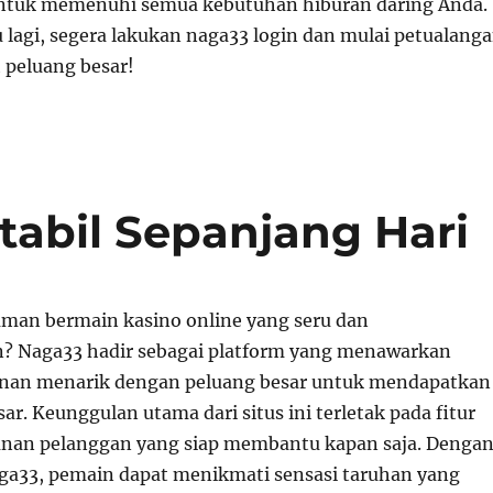
untuk memenuhi semua kebutuhan hiburan daring Anda.
u lagi, segera lakukan naga33 login dan mulai petualang
 peluang besar!
tabil Sepanjang Hari
man bermain kasino online yang seru dan
 Naga33 hadir sebagai platform yang menawarkan
inan menarik dengan peluang besar untuk mendapatkan
. Keunggulan utama dari situs ini terletak pada fitur
yanan pelanggan yang siap membantu kapan saja. Denga
ga33, pemain dapat menikmati sensasi taruhan yang