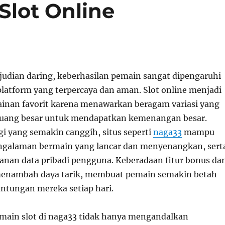
Slot Online
judian daring, keberhasilan pemain sangat dipengaruhi
platform yang terpercaya dan aman. Slot online menjadi
ainan favorit karena menawarkan beragam variasi yang
luang besar untuk mendapatkan kemenangan besar.
i yang semakin canggih, situs seperti
naga33
mampu
galaman bermain yang lancar dan menyenangkan, sert
an data pribadi pengguna. Keberadaan fitur bonus da
 menambah daya tarik, membuat pemain semakin betah
tungan mereka setiap hari.
ain slot di naga33 tidak hanya mengandalkan