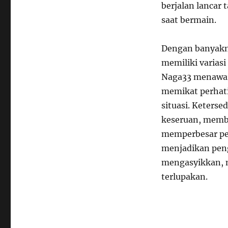
berjalan lancar
saat bermain.
Dengan banyakny
memiliki variasi
Naga33 menawar
memikat perhat
situasi. Keters
keseruan, membe
memperbesar pe
menjadikan pen
mengasyikkan, 
terlupakan.