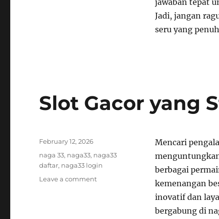
jawaban tepat 
Jadi, jangan rag
seru yang penuh
Slot Gacor yang S
Posted
February 12, 2026
Mencari pengala
on
Tags
naga 33
,
naga33
,
naga33
menguntungkan?
daftar
,
naga33 login
berbagai perma
on
Leave a comment
kemenangan besar
Slot
inovatif dan la
Gacor
yang
bergabung di na