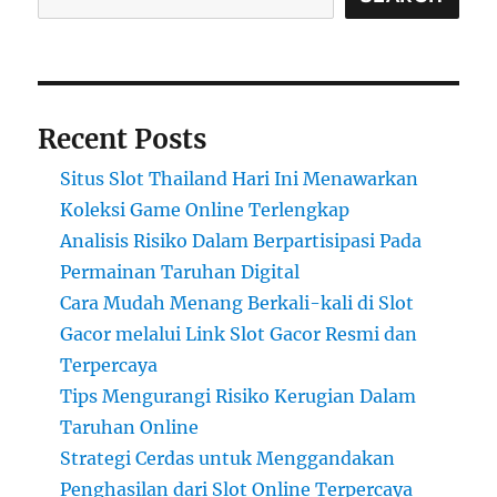
Recent Posts
Situs Slot Thailand Hari Ini Menawarkan
Koleksi Game Online Terlengkap
Analisis Risiko Dalam Berpartisipasi Pada
Permainan Taruhan Digital
Cara Mudah Menang Berkali-kali di Slot
Gacor melalui Link Slot Gacor Resmi dan
Terpercaya
Tips Mengurangi Risiko Kerugian Dalam
Taruhan Online
Strategi Cerdas untuk Menggandakan
Penghasilan dari Slot Online Terpercaya