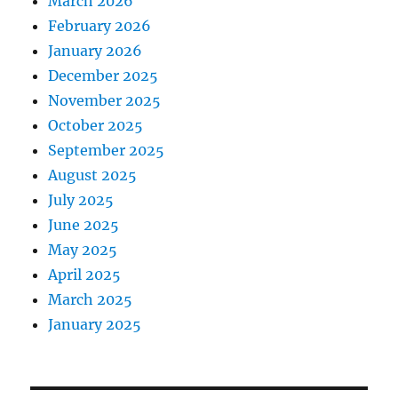
March 2026
February 2026
January 2026
December 2025
November 2025
October 2025
September 2025
August 2025
July 2025
June 2025
May 2025
April 2025
March 2025
January 2025