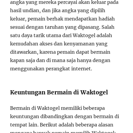
angka yang mereka percayai akan keluar pada
hasil undian, dan jika angka yang dipilih
keluar, pemain berhak mendapatkan hadiah
sesuai dengan taruhan yang dipasang. Salah
satu daya tarik utama dari Waktogel adalah
kemudahan akses dan kenyamanan yang
ditawarkan, karena pemain dapat bermain
kapan saja dan di mana saja hanya dengan
menggunakan perangkat internet.
Keuntungan Bermain di Waktogel
Bermain di Waktogel memiliki beberapa
keuntungan dibandingkan dengan bermain di
tempat lain. Berikut adalah beberapa alasan