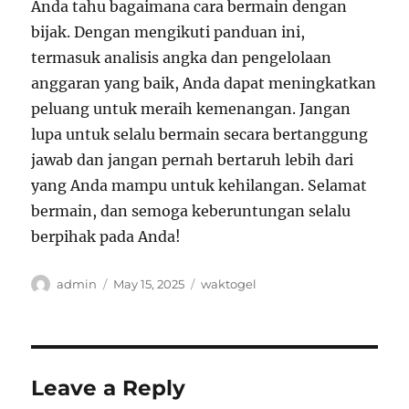
Anda tahu bagaimana cara bermain dengan
bijak. Dengan mengikuti panduan ini,
termasuk analisis angka dan pengelolaan
anggaran yang baik, Anda dapat meningkatkan
peluang untuk meraih kemenangan. Jangan
lupa untuk selalu bermain secara bertanggung
jawab dan jangan pernah bertaruh lebih dari
yang Anda mampu untuk kehilangan. Selamat
bermain, dan semoga keberuntungan selalu
berpihak pada Anda!
Author
Posted
Tags
admin
May 15, 2025
waktogel
on
Leave a Reply