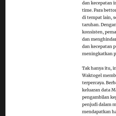
Keluaran
dan kecepatan i
Toto
time. Para betto
Macau
di tempat lain,
Terbaru
taruhan. Denga
konsisten, pem
dan menghindari
dan kecepatan p
meningkatkan pe
Tak hanya itu, i
Waktogel membe
terpercaya. Berb
keluaran data M
pengambilan kep
penjudi dalam m
mendapatkan hasi