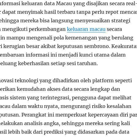
nformasi keluaran data Macau yang disajikan secara real
r dapat menyimak hasil terbaru tanpa perlu repot menca
 sehingga mereka bisa langsung menyesuaikan strategi
n mengikuti perkembangan
keluaran macau
secara
ain mampu mengenali pola kemenangan yang berulang
 kerugian besar akibat keputusan sembrono. Keakurat
embaruan informasi ini menjadi kunci utama dalam
luang keberhasilan setiap sesi taruhan.
novasi teknologi yang dihadirkan oleh platform seperti
rikan kemudahan akses data secara lengkap dan
asis sistem yang terintegrasi, pengguna dapat melihat
acau dalam waktu nyata, mengurangi risiko kesalahan
utusan. Perangkat ini memperkuat kepercayaan diri pa
elakukan analisis angka, sehingga mereka sering kali
l lebih baik dari prediksi yang didasarkan pada data