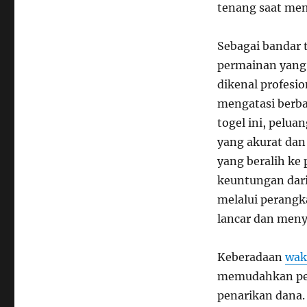
Bayaran
tenang saat me
Tinggi
Sebagai bandar 
permainan yang 
dikenal profesi
mengatasi berba
togel ini, pelua
yang akurat dan 
yang beralih ke
keuntungan dari
melalui perang
lancar dan men
Keberadaan
wak
memudahkan pem
penarikan dana