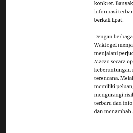
konkret. Banya
informasi terb
berkali lipat.
Dengan berbagai
Waktogel menjad
menjalani perju
Macau secara op
keberuntungan m
terencana. Mela
memiliki peluan
mengurangi risi
terbaru dan inf
dan menambah s