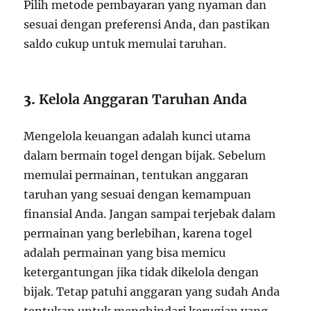
Pilih metode pembayaran yang nyaman dan
sesuai dengan preferensi Anda, dan pastikan
saldo cukup untuk memulai taruhan.
3.
Kelola Anggaran Taruhan Anda
Mengelola keuangan adalah kunci utama
dalam bermain togel dengan bijak. Sebelum
memulai permainan, tentukan anggaran
taruhan yang sesuai dengan kemampuan
finansial Anda. Jangan sampai terjebak dalam
permainan yang berlebihan, karena togel
adalah permainan yang bisa memicu
ketergantungan jika tidak dikelola dengan
bijak. Tetap patuhi anggaran yang sudah Anda