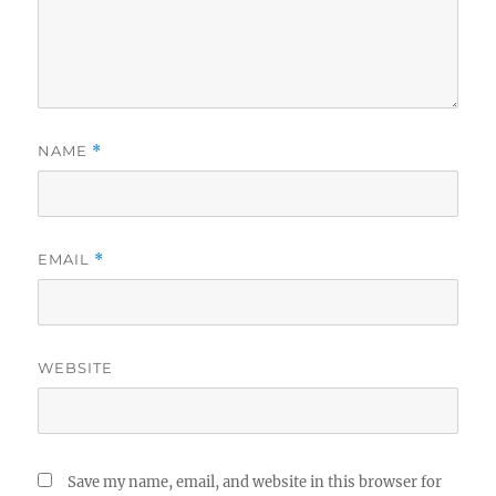
NAME
*
EMAIL
*
WEBSITE
Save my name, email, and website in this browser for