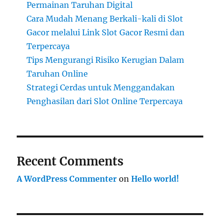
Permainan Taruhan Digital
Cara Mudah Menang Berkali-kali di Slot
Gacor melalui Link Slot Gacor Resmi dan
Terpercaya
Tips Mengurangi Risiko Kerugian Dalam
Taruhan Online
Strategi Cerdas untuk Menggandakan
Penghasilan dari Slot Online Terpercaya
Recent Comments
A WordPress Commenter
on
Hello world!