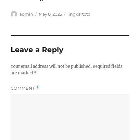
Author
Posted
Tags
admin
May 8, 2025
lingkartoto
on
Leave a Reply
Your email address will not be published.
Required fields
are marked
*
COMMENT
*