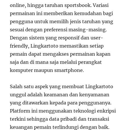
online, hingga taruhan sportsbook. Variasi
permainan ini memberikan kemudahan bagi
pengguna untuk memilih jenis taruhan yang
sesuai dengan preferensi masing-masing.
Dengan sistem yang responsif dan user-
friendly, Lingkartoto memastikan setiap
pemain dapat mengakses permainan kapan
saja dan di mana saja melalui perangkat
komputer maupun smartphone.
Salah satu aspek yang membuat Lingkartoto
unggul adalah keamanan dan kenyamanan
yang ditawarkan kepada para penggunanya.
Platform ini menggunakan teknologi enkripsi
terkini sehingga data pribadi dan transaksi
keuangan pemain terlindungi dengan baik.