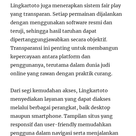
Lingkartoto juga menerapkan sistem fair play
yang transparan. Setiap permainan dijalankan
dengan menggunakan software resmi dan
teruji, sehingga hasil taruhan dapat
dipertanggungjawabkan secara objektif.
Transparansi ini penting untuk membangun
kepercayaan antara platform dan
penggunanya, terutama dalam dunia judi
online yang rawan dengan praktik curang.
Dari segi kemudahan akses, Lingkartoto
menyediakan layanan yang dapat diakses
melalui berbagai perangkat, baik desktop
maupun smartphone. Tampilan situs yang
responsif dan user-friendly memudahkan
pengguna dalam navigasi serta menjalankan