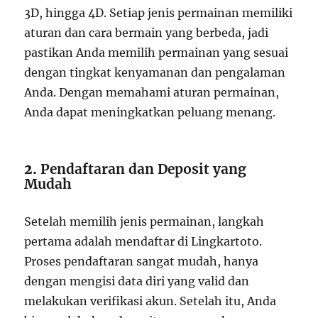
3D, hingga 4D. Setiap jenis permainan memiliki
aturan dan cara bermain yang berbeda, jadi
pastikan Anda memilih permainan yang sesuai
dengan tingkat kenyamanan dan pengalaman
Anda. Dengan memahami aturan permainan,
Anda dapat meningkatkan peluang menang.
2.
Pendaftaran dan Deposit yang
Mudah
Setelah memilih jenis permainan, langkah
pertama adalah mendaftar di Lingkartoto.
Proses pendaftaran sangat mudah, hanya
dengan mengisi data diri yang valid dan
melakukan verifikasi akun. Setelah itu, Anda