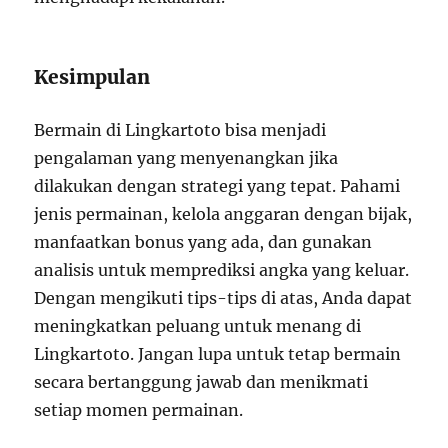
Kesimpulan
Bermain di Lingkartoto bisa menjadi
pengalaman yang menyenangkan jika
dilakukan dengan strategi yang tepat. Pahami
jenis permainan, kelola anggaran dengan bijak,
manfaatkan bonus yang ada, dan gunakan
analisis untuk memprediksi angka yang keluar.
Dengan mengikuti tips-tips di atas, Anda dapat
meningkatkan peluang untuk menang di
Lingkartoto. Jangan lupa untuk tetap bermain
secara bertanggung jawab dan menikmati
setiap momen permainan.