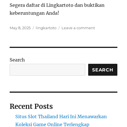
Segera daftar di Lingkartoto dan buktikan
keberuntungan Anda!
Posted
Tags
on
May 8, 2025
lingkartoto
Leave a comment
on
Panduan
Terbaik
Bermain
di
Lingkartoto:
Search
Tips
Menang
SEARCH
dan
Strategi
Jitu
Recent Posts
Situs Slot Thailand Hari Ini Menawarkan
Koleksi Game Online Terlengkap