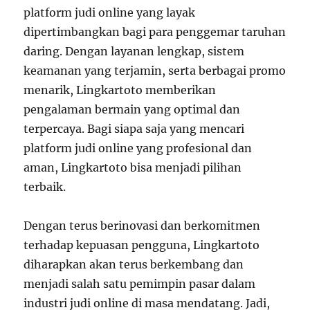
platform judi online yang layak
dipertimbangkan bagi para penggemar taruhan
daring. Dengan layanan lengkap, sistem
keamanan yang terjamin, serta berbagai promo
menarik, Lingkartoto memberikan
pengalaman bermain yang optimal dan
terpercaya. Bagi siapa saja yang mencari
platform judi online yang profesional dan
aman, Lingkartoto bisa menjadi pilihan
terbaik.
Dengan terus berinovasi dan berkomitmen
terhadap kepuasan pengguna, Lingkartoto
diharapkan akan terus berkembang dan
menjadi salah satu pemimpin pasar dalam
industri judi online di masa mendatang. Jadi,