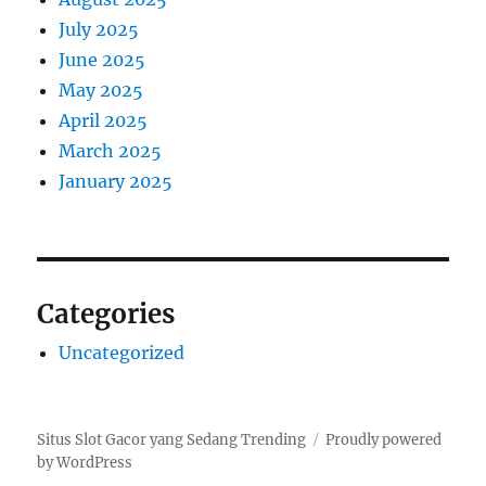
July 2025
June 2025
May 2025
April 2025
March 2025
January 2025
Categories
Uncategorized
Situs Slot Gacor yang Sedang Trending
Proudly powered
by WordPress