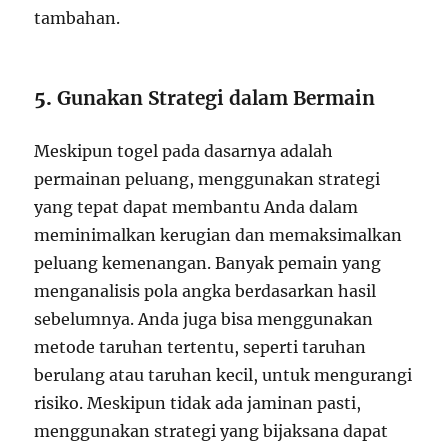
tambahan.
5.
Gunakan Strategi dalam Bermain
Meskipun togel pada dasarnya adalah
permainan peluang, menggunakan strategi
yang tepat dapat membantu Anda dalam
meminimalkan kerugian dan memaksimalkan
peluang kemenangan. Banyak pemain yang
menganalisis pola angka berdasarkan hasil
sebelumnya. Anda juga bisa menggunakan
metode taruhan tertentu, seperti taruhan
berulang atau taruhan kecil, untuk mengurangi
risiko. Meskipun tidak ada jaminan pasti,
menggunakan strategi yang bijaksana dapat