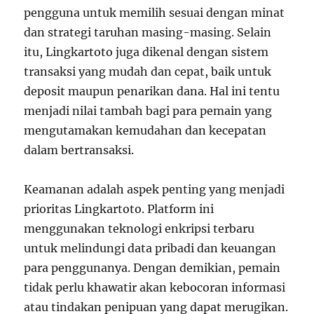
pengguna untuk memilih sesuai dengan minat
dan strategi taruhan masing-masing. Selain
itu, Lingkartoto juga dikenal dengan sistem
transaksi yang mudah dan cepat, baik untuk
deposit maupun penarikan dana. Hal ini tentu
menjadi nilai tambah bagi para pemain yang
mengutamakan kemudahan dan kecepatan
dalam bertransaksi.
Keamanan adalah aspek penting yang menjadi
prioritas Lingkartoto. Platform ini
menggunakan teknologi enkripsi terbaru
untuk melindungi data pribadi dan keuangan
para penggunanya. Dengan demikian, pemain
tidak perlu khawatir akan kebocoran informasi
atau tindakan penipuan yang dapat merugikan.