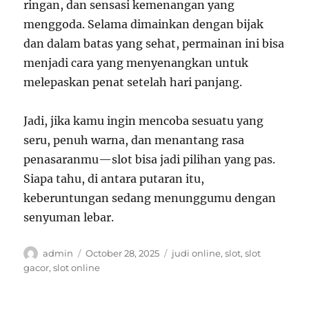
ringan, dan sensasi kemenangan yang
menggoda. Selama dimainkan dengan bijak
dan dalam batas yang sehat, permainan ini bisa
menjadi cara yang menyenangkan untuk
melepaskan penat setelah hari panjang.
Jadi, jika kamu ingin mencoba sesuatu yang
seru, penuh warna, dan menantang rasa
penasaranmu—slot bisa jadi pilihan yang pas.
Siapa tahu, di antara putaran itu,
keberuntungan sedang menunggumu dengan
senyuman lebar.
Author
Posted
Tags
admin
October 28, 2025
judi online
,
slot
,
slot
on
gacor
,
slot online