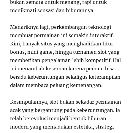
bukan semata untuk menang, tapi untuk
menikmati sensasi dan hiburannya.
Menariknya lagi, perkembangan teknologi
membuat permainan ini semakin interaktif.
Kini, banyak situs yang menghadirkan fitur
bonus, mini game, hingga turnamen slot yang
memberikan pengalaman lebih kompetitif. Hal
ini menambah keseruan karena pemain bisa
beradu keberuntungan sekaligus keterampilan
dalam membaca peluang kemenangan.
Kesimpulannya, slot bukan sekadar permainan
acak yang bergantung pada keberuntungan. Ia
telah berevolusi menjadi bentuk hiburan
modern yang memadukan estetika, strategi