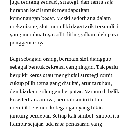
juga tentang sensasi, strategi, dan tentu saja—
harapan kecil untuk mendapatkan
kemenangan besar. Meski sederhana dalam
mekanisme, slot memiliki daya tarik tersendiri
yang membuatnya sulit ditinggalkan oleh para
penggemarnya.
Bagi sebagian orang, bermain
slot
dianggap
sebagai bentuk rekreasi yang ringan. Tak perlu
berpikir keras atau menghafal strategi rumit—
cukup pilih tema yang disukai, atur taruhan,
dan biarkan gulungan berputar. Namun di balik
kesederhanaannya, permainan ini tetap
memiliki elemen ketegangan yang bikin
jantung berdebar. Setiap kali simbol-simbol itu
hampir sejajar, ada rasa penasaran yang