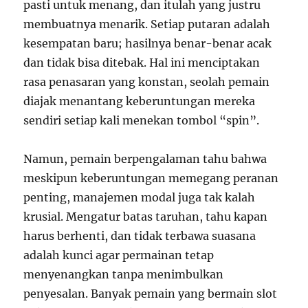
pasti untuk menang, dan itulah yang justru
membuatnya menarik. Setiap putaran adalah
kesempatan baru; hasilnya benar-benar acak
dan tidak bisa ditebak. Hal ini menciptakan
rasa penasaran yang konstan, seolah pemain
diajak menantang keberuntungan mereka
sendiri setiap kali menekan tombol “spin”.
Namun, pemain berpengalaman tahu bahwa
meskipun keberuntungan memegang peranan
penting, manajemen modal juga tak kalah
krusial. Mengatur batas taruhan, tahu kapan
harus berhenti, dan tidak terbawa suasana
adalah kunci agar permainan tetap
menyenangkan tanpa menimbulkan
penyesalan. Banyak pemain yang bermain slot