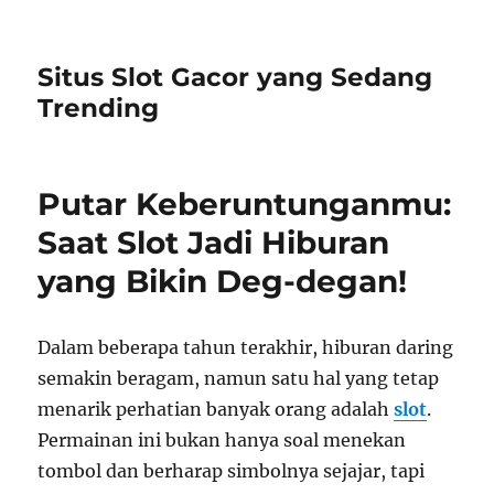
Situs Slot Gacor yang Sedang
Trending
Putar Keberuntunganmu:
Saat Slot Jadi Hiburan
yang Bikin Deg-degan!
Dalam beberapa tahun terakhir, hiburan daring
semakin beragam, namun satu hal yang tetap
menarik perhatian banyak orang adalah
slot
.
Permainan ini bukan hanya soal menekan
tombol dan berharap simbolnya sejajar, tapi