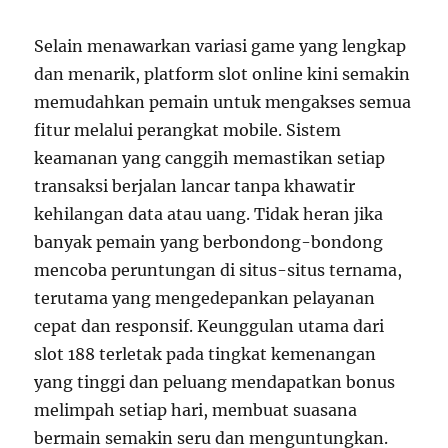
Selain menawarkan variasi game yang lengkap
dan menarik, platform slot online kini semakin
memudahkan pemain untuk mengakses semua
fitur melalui perangkat mobile. Sistem
keamanan yang canggih memastikan setiap
transaksi berjalan lancar tanpa khawatir
kehilangan data atau uang. Tidak heran jika
banyak pemain yang berbondong-bondong
mencoba peruntungan di situs-situs ternama,
terutama yang mengedepankan pelayanan
cepat dan responsif. Keunggulan utama dari
slot 188 terletak pada tingkat kemenangan
yang tinggi dan peluang mendapatkan bonus
melimpah setiap hari, membuat suasana
bermain semakin seru dan menguntungkan.