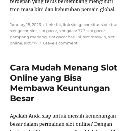
terdepan yang terus berkembang mengikuti
tren masa kini dan kebutuhan pemain global.
Posted
Tags
January 18, 2026
link slot
,
link slot gacor
,
situs slot
,
situs
on
slot gacor
,
slot
,
slot gacor
,
slot gacor 777
,
slot gacor
gampang menang
,
slot gacor hari ini
,
slot maxwin
,
slot
on
online
,
slot777
Leave a comment
Main
Slot
Gacor
Cara Mudah Menang Slot
Dengan
Strategi
Online yang Bisa
Jitu
Membawa Keuntungan
Besar
Apakah Anda siap untuk meraih kemenangan
besar dalam permainan slot online? Dengan