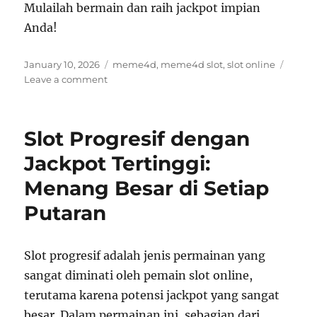
Mulailah bermain dan raih jackpot impian
Anda!
Posted
Tags
January 10, 2026
meme4d
,
meme4d slot
,
slot online
on
on
Leave a comment
Cara
Mudah
Menang
Slot Progresif dengan
Slot
Online
Jackpot Tertinggi:
yang
Menang Besar di Setiap
Bisa
Membawa
Putaran
Keuntungan
Besar
Slot progresif adalah jenis permainan yang
sangat diminati oleh pemain slot online,
terutama karena potensi jackpot yang sangat
besar. Dalam permainan ini, sebagian dari