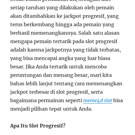
setiap taruhan yang dilakukan oleh pemain
akan ditambahkan ke jackpot progresif, yang
terus berkembang hingga ada pemain yang
berhasil memenangkannya. Salah satu alasan
mengapa pemain tertarik pada slot progresif
adalah karena jackpotnya yang tidak terbatas,
yang bisa mencapai angka yang luar biasa
besar. Jika Anda tertarik untuk mencoba
peruntungan dan menang besar, mari kita
bahas lebih lanjut tentang cara memenangkan
jackpot terbesar di slot progresif, serta
bagaimana permainan seperti
meme4d slot
bisa
menjadi pilihan tepat untuk Anda.
Apa Itu Slot Progresif?