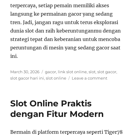
terpercaya, setiap pemain memiliki akses
langsung ke permainan gacor yang sedang
tren. Jadi, jangan ragu untuk terus eksplorasi
dunia slot dan raih keberuntunganmu dengan
strategi tepat dan keberanian untuk mencoba
peruntungan di mesin yang sedang gacor saat
ini.
Posted
Tags
March 30, 2026
gacor
,
link slot online
,
slot
,
slot gacor
,
on
on
slot gacor hari ini
,
slot online
Leave a comment
Rahasia
Slot
Gacor
Slot Online Praktis
untuk
Hasil
dengan Fitur Modern
Stabil
Bermain di platform terpercaya seperti Tiger78