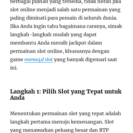
berbagai pilihan yang tersedia, tidak heran jika
slot online menjadi salah satu permainan yang
paling diminati para pemain di seluruh dunia.
Jika Anda ingin tahu bagaimana caranya, simak
langkah-langkah mudah yang dapat
membantu Anda meraih jackpot dalam
permainan slot online, khususnya dengan
game
meme4d slot
yang banyak digemari saat
ini.
Langkah 1: Pilih Slot yang Tepat untuk
Anda
Menentukan permainan slot yang tepat adalah
langkah pertama menuju kemenangan. Slot
yang menawarkan peluang besar dan RTP