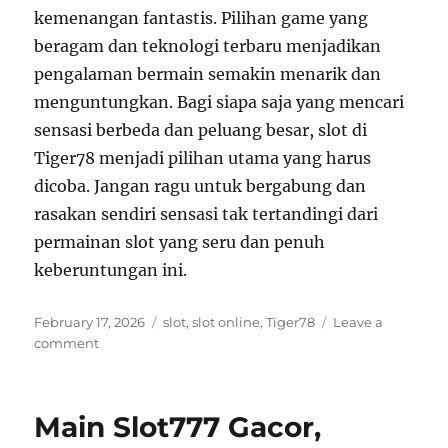
kemenangan fantastis. Pilihan game yang
beragam dan teknologi terbaru menjadikan
pengalaman bermain semakin menarik dan
menguntungkan. Bagi siapa saja yang mencari
sensasi berbeda dan peluang besar, slot di
Tiger78 menjadi pilihan utama yang harus
dicoba. Jangan ragu untuk bergabung dan
rasakan sendiri sensasi tak tertandingi dari
permainan slot yang seru dan penuh
keberuntungan ini.
Posted
Tags
February 17, 2026
slot
,
slot online
,
Tiger78
Leave a
on
on
comment
Slot
Online
Praktis
Main Slot777 Gacor,
dengan
Fitur