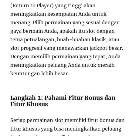
(Return to Player) yang tinggi akan
meningkatkan kesempatan Anda untuk
menang. Pilih permainan yang sesuai dengan
gaya bermain Anda, apakah itu slot dengan
tema petualangan, buah-buahan klasik, atau
slot progresif yang menawarkan jackpot besar.
Dengan memilih permainan yang tepat, Anda
meningkatkan peluang Anda untuk meraih
keuntungan lebih besar.
Langkah 2: Pahami Fitur Bonus dan
Fitur Khusus
Setiap permainan slot memiliki fitur bonus dan
fitur khusus yang bisa meningkatkan peluang