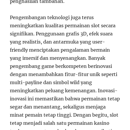
penghasilan tambahan.
Pengembangan teknologi juga terus
meningkatkan kualitas permainan slot secara
signifikan. Penggunaan grafis 3D, efek suara
yang realistis, dan antarmuka yang user-
friendly menciptakan pengalaman bermain
yang imersif dan menyenangkan. Banyak
pengembang game berkompeten berinovasi
dengan menambahkan fitur-fitur unik seperti
multi-payline dan simbol wild yang
meningkatkan peluang kemenangan. Inovasi-
inovasi ini memastikan bahwa permainan tetap
segar dan menantang, sekaligus menjaga
minat pemain tetap tinggi. Dengan begitu, slot
tetap menjadi salah satu permainan kasino