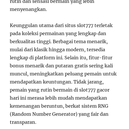
rutin dan sensasi bermain yang lebih
menyenangkan.
Keunggulan utama dari situs slot777 terletak
pada koleksi permainan yang lengkap dan
berkualitas tinggi. Berbagai tema menarik,
mulai dari klasik hingga modern, tersedia
lengkap di platform ini. Selain itu, fitur-fitur
bonus menarik dan putaran gratis sering kali
muncul, meningkatkan peluang pemain untuk
mendapatkan keuntungan. Tidak jarang,
pemain yang rutin bermain di slot777 gacor
hari ini merasa lebih mudah mendapatkan
kemenangan beruntun, berkat sistem RNG
(Random Number Generator) yang fair dan
transparan.