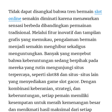
Tidak dapat disangkal bahwa tren bermain
slot
online
semakin diminati karena menawarkan
sensasi berbeda dibandingkan permainan
tradisional. Melalui fitur inovatif dan tampilan
grafis yang memukau, pengalaman bermain
menjadi semakin menghibur sekaligus
menguntungkan. Banyak yang menyebut
bahwa keberuntungan sedang berpihak pada
mereka yang rutin mengunjungi situs
terpercaya, seperti slot88 dan situs-situs lain
yang menyediakan game slot gacor. Dengan
kombinasi keberanian, strategi, dan
keberuntungan, setiap pemain memiliki
kesempatan untuk meraih kemenangan besar
dan menikmati hasil maksimal dari setiap