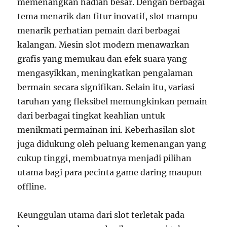
memenangkan hadiah besar. Dengan berbagai
tema menarik dan fitur inovatif, slot mampu
menarik perhatian pemain dari berbagai
kalangan. Mesin slot modern menawarkan
grafis yang memukau dan efek suara yang
mengasyikkan, meningkatkan pengalaman
bermain secara signifikan. Selain itu, variasi
taruhan yang fleksibel memungkinkan pemain
dari berbagai tingkat keahlian untuk
menikmati permainan ini. Keberhasilan slot
juga didukung oleh peluang kemenangan yang
cukup tinggi, membuatnya menjadi pilihan
utama bagi para pecinta game daring maupun
offline.
Keunggulan utama dari slot terletak pada