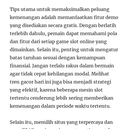
Tips utama untuk memaksimalkan peluang
kemenangan adalah memanfaatkan fitur demo
yang disediakan secara gratis. Dengan berlatih
terlebih dahulu, pemain dapat memahami pola
dan fitur dari setiap game slot online yang
dimainkan. Selain itu, penting untuk mengatur
batas taruhan sesuai dengan kemampuan
finansial. Jangan terlalu rakus dalam bermain
agar tidak cepat kehilangan modal. Melihat
tren gacor hari ini juga bisa menjadi strategi
yang efektif, karena beberapa mesin slot
tertentu cenderung lebih sering memberikan
kemenangan dalam periode waktu tertentu.
Selain itu, memilih situs yang terpercaya dan