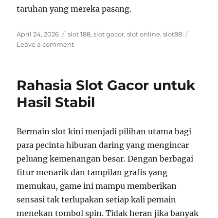
taruhan yang mereka pasang.
Posted
Tags
April 24, 2026
slot 188
,
slot gacor
,
slot online
,
slot88
on
on
Leave a comment
Cara
Menang
Cepat
Rahasia Slot Gacor untuk
di
Slot
Hasil Stabil
Online
dengan
Slot88
Bermain slot kini menjadi pilihan utama bagi
dan
para pecinta hiburan daring yang mengincar
Teknik
Slot
peluang kemenangan besar. Dengan berbagai
Gacor
fitur menarik dan tampilan grafis yang
Terbaru
memukau, game ini mampu memberikan
sensasi tak terlupakan setiap kali pemain
menekan tombol spin. Tidak heran jika banyak