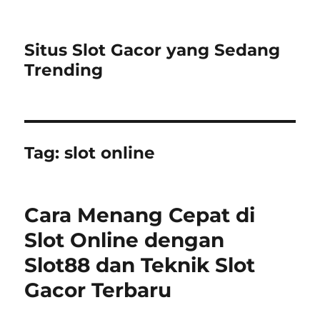
Situs Slot Gacor yang Sedang
Trending
Tag:
slot online
Cara Menang Cepat di
Slot Online dengan
Slot88 dan Teknik Slot
Gacor Terbaru