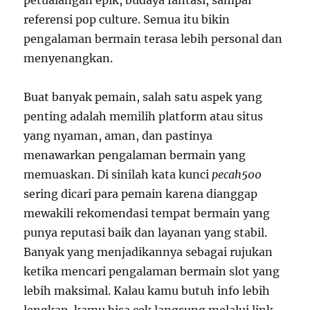
petualangan epik, budaya fantasi, sampai
referensi pop culture. Semua itu bikin
pengalaman bermain terasa lebih personal dan
menyenangkan.
Buat banyak pemain, salah satu aspek yang
penting adalah memilih platform atau situs
yang nyaman, aman, dan pastinya
menawarkan pengalaman bermain yang
memuaskan. Di sinilah kata kunci
pecah500
sering dicari para pemain karena dianggap
mewakili rekomendasi tempat bermain yang
punya reputasi baik dan layanan yang stabil.
Banyak yang menjadikannya sebagai rujukan
ketika mencari pengalaman bermain slot yang
lebih maksimal. Kalau kamu butuh info lebih