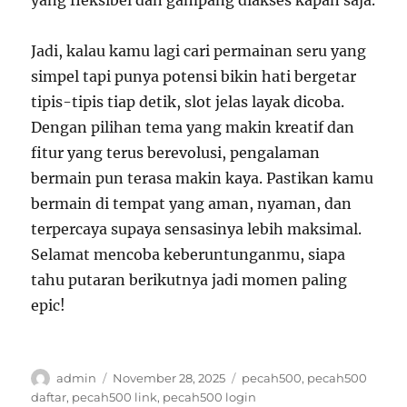
yang fleksibel dan gampang diakses kapan saja.
Jadi, kalau kamu lagi cari permainan seru yang
simpel tapi punya potensi bikin hati bergetar
tipis-tipis tiap detik, slot jelas layak dicoba.
Dengan pilihan tema yang makin kreatif dan
fitur yang terus berevolusi, pengalaman
bermain pun terasa makin kaya. Pastikan kamu
bermain di tempat yang aman, nyaman, dan
terpercaya supaya sensasinya lebih maksimal.
Selamat mencoba keberuntunganmu, siapa
tahu putaran berikutnya jadi momen paling
epic!
Author
Posted
Tags
admin
November 28, 2025
pecah500
,
pecah500
on
daftar
,
pecah500 link
,
pecah500 login