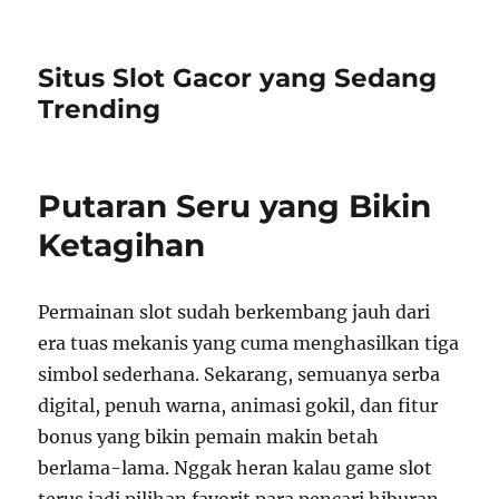
Situs Slot Gacor yang Sedang
Trending
Putaran Seru yang Bikin
Ketagihan
Permainan slot sudah berkembang jauh dari
era tuas mekanis yang cuma menghasilkan tiga
simbol sederhana. Sekarang, semuanya serba
digital, penuh warna, animasi gokil, dan fitur
bonus yang bikin pemain makin betah
berlama-lama. Nggak heran kalau game slot