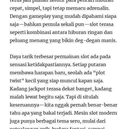
terus jadi pilihan favorit para pencari hiburan
cepat, simpel, tapi tetap memacu adrenalin.
Dengan gameplay yang mudah dipahami siapa
saja—bahkan pemula sekali pun—slot terasa
seperti kombinasi antara hiburan ringan dan
peluang menang yang bikin deg-degan manis.
Daya tarik terbesar permainan slot ada pada
sensasi ketidakpastiannya. Setiap putaran
membawa harapan baru, seolah ada “plot
twist” kecil yang siap muncul kapan saja.
Kadang jackpot terasa dekat banget, kadang
malah lewat begitu saja. Tapi di situlah
keseruannya—kita nggak pernah benar-benar
tahu apa yang bakal terjadi. Mesin slot modern
juga punya berbagai tema seru, mulai dari