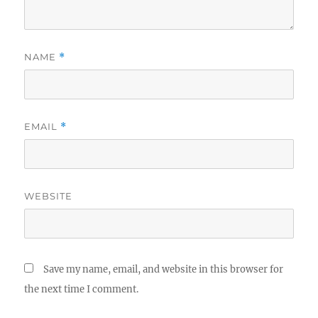
NAME
*
EMAIL
*
WEBSITE
Save my name, email, and website in this browser for
the next time I comment.