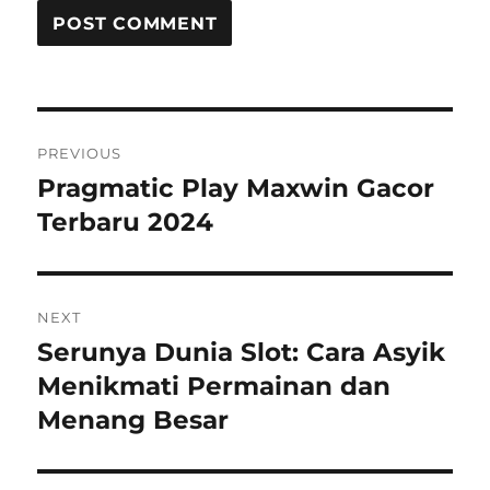
Post
PREVIOUS
navigation
Pragmatic Play Maxwin Gacor
Previous
post:
Terbaru 2024
NEXT
Serunya Dunia Slot: Cara Asyik
Next
post:
Menikmati Permainan dan
Menang Besar