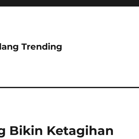
edang Trending
g Bikin Ketagihan