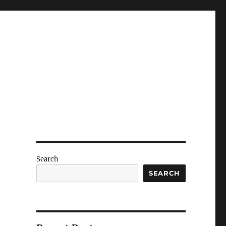
Search
SEARCH