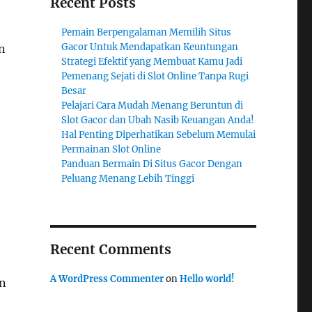
Recent Posts
Pemain Berpengalaman Memilih Situs
Gacor Untuk Mendapatkan Keuntungan
n
Strategi Efektif yang Membuat Kamu Jadi
Pemenang Sejati di Slot Online Tanpa Rugi
Besar
Pelajari Cara Mudah Menang Beruntun di
Slot Gacor dan Ubah Nasib Keuangan Anda!
Hal Penting Diperhatikan Sebelum Memulai
Permainan Slot Online
Panduan Bermain Di Situs Gacor Dengan
Peluang Menang Lebih Tinggi
Recent Comments
A WordPress Commenter
on
Hello world!
in