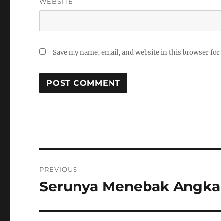
WEBSITE
Save my name, email, and website in this browser for
Post
PREVIOUS
navigation
Serunya Menebak Angka:
Previous
post: