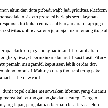
anan akun dan data pribadi wajib jadi prioritas. Platform
menyediakan sistem proteksi berlapis serta layanan
responsif. Ini bukan cuma soal kenyamanan, tapi juga
eraktivitas online. Karena jujur aja, main tenang itu jau
erapa platform juga menghadirkan fitur tambahan
k lengkap, riwayat permainan, dan notifikasi hasil. Fitur-
ntu pemain mengambil keputusan lebih cerdas dan
mainan impulsif. Mainnya tetap fun, tapi tetap pakai
mart is the new cool.
, dunia togel online menawarkan hiburan yang dinamis
g menyukai tantangan angka dan strategi. Dengan
m yang tepat, pengalaman bermain bisa terasa lebih