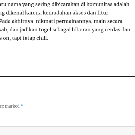
satu nama yang sering dibicarakan di komunitas adalah
ang dikenal karena kemudahan akses dan fitur
ada akhirnya, nikmati permainannya, main secara
ab, dan jadikan togel sebagai hiburan yang cerdas dan
on, tapi tetap chill.
 are marked
*