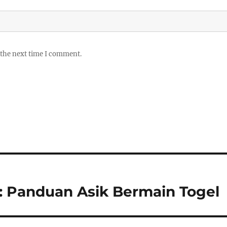
 the next time I comment.
 Panduan Asik Bermain Togel