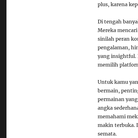
plus, karena kep
Di tengah banya
Mereka mencari 
sinilah peran ko
pengalaman, hin
yang insightful
memilih platfor
Untuk kamu yan
bermain, pentin
permainan yang
angka sederhana
memahami mekan
makin terbuka. I
semata.