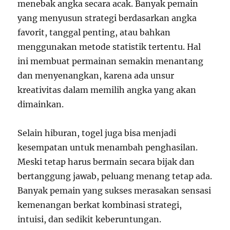
menebak angka secara acak. Banyak pemain
yang menyusun strategi berdasarkan angka
favorit, tanggal penting, atau bahkan
menggunakan metode statistik tertentu. Hal
ini membuat permainan semakin menantang
dan menyenangkan, karena ada unsur
kreativitas dalam memilih angka yang akan
dimainkan.
Selain hiburan, togel juga bisa menjadi
kesempatan untuk menambah penghasilan.
Meski tetap harus bermain secara bijak dan
bertanggung jawab, peluang menang tetap ada.
Banyak pemain yang sukses merasakan sensasi
kemenangan berkat kombinasi strategi,
intuisi, dan sedikit keberuntungan.