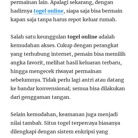
permainan lain. Apalagi sekarang, dengan
hadirnya
togel online
, siapa saja bisa bermain
kapan saja tanpa harus repot keluar rumah.
Salah satu keunggulan
togel online
adalah
kemudahan akses. Cukup dengan perangkat
yang terhubung internet, pemain bisa memilih
angka favorit, melihat hasil keluaran terbaru,
hingga mengecek riwayat permainan
sebelumnya. Tidak perlu lagi antri atau datang
ke bandar konvensional; semua bisa dilakukan
dari genggaman tangan.
Selain kemudahan, keamanan juga menjadi
nilai tambah. Situs togel terpercaya biasanya
dilengkapi dengan sistem enkripsi yang