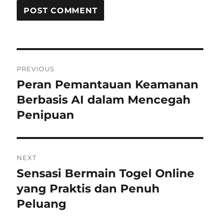
Post
PREVIOUS
navigation
Peran Pemantauan Keamanan
Previous
post:
Berbasis AI dalam Mencegah
Penipuan
NEXT
Sensasi Bermain Togel Online
Next
post:
yang Praktis dan Penuh
Peluang