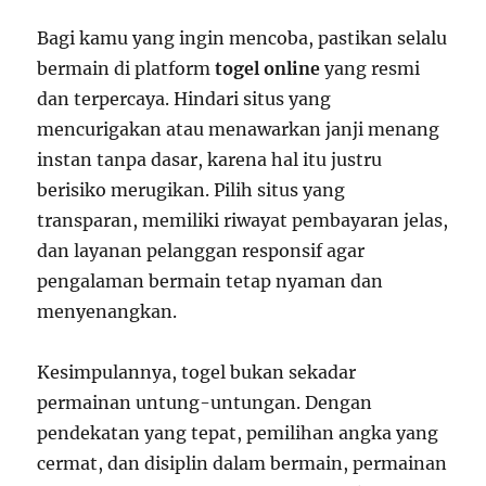
Bagi kamu yang ingin mencoba, pastikan selalu
bermain di platform
togel online
yang resmi
dan terpercaya. Hindari situs yang
mencurigakan atau menawarkan janji menang
instan tanpa dasar, karena hal itu justru
berisiko merugikan. Pilih situs yang
transparan, memiliki riwayat pembayaran jelas,
dan layanan pelanggan responsif agar
pengalaman bermain tetap nyaman dan
menyenangkan.
Kesimpulannya, togel bukan sekadar
permainan untung-untungan. Dengan
pendekatan yang tepat, pemilihan angka yang
cermat, dan disiplin dalam bermain, permainan