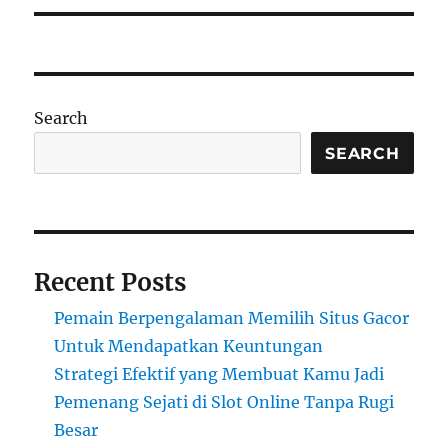
Search
SEARCH
Recent Posts
Pemain Berpengalaman Memilih Situs Gacor
Untuk Mendapatkan Keuntungan
Strategi Efektif yang Membuat Kamu Jadi
Pemenang Sejati di Slot Online Tanpa Rugi
Besar