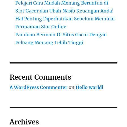
Pelajari Cara Mudah Menang Beruntun di
Slot Gacor dan Ubah Nasib Keuangan Anda!
Hal Penting Diperhatikan Sebelum Memulai
Permainan Slot Online
Panduan Bermain Di Situs Gacor Dengan
Peluang Menang Lebih Tinggi
Recent Comments
A WordPress Commenter
on
Hello world!
Archives